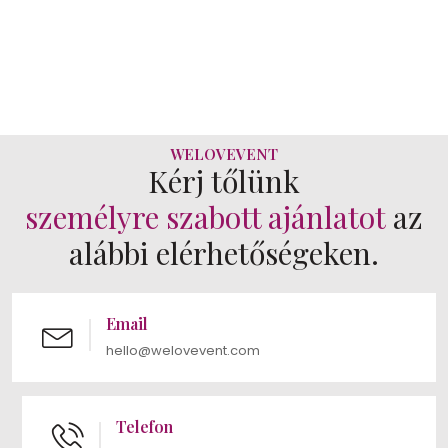
Konferencia, Wellness és
Kalandok Bükfürdőn
WELOVEVENT
Kérj tőlünk
személyre szabott ajánlatot
az
alábbi elérhetőségeken.
Email
hello@welovevent.com
Telefon