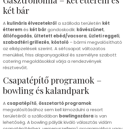
két bár
A
kulináris élvezetekről
a szálloda területén
két
étterem
és
két bár
gondoskodik:
kávészünet
,
állófogadás
,
ültetett ebéd/vacsora
,
üzleti reggeli
,
szabadtéri grillezés
,
kóstoló
– bármi megvalósítható
az elképzelések szerint. A séfcsapat változatos
menükkel, friss alapanyagokkal és személyre szabott
catering megoldásokkal várja a rendezvények
résztvevőit.
Csapatépítő programok –
bowling és kalandpark
A
csapatépítő
,
összetartó programok
megvalósításához sem kell kimozdulni a resort
területéről: a szállodában
bowlingozásra
is van
lehetőség. A bowling pályák kiváló választás vidám
csapatépítéshez, versenyszellemű programokhoz vagy