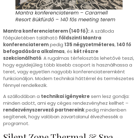
Mantra konferenciaterem – Caramell
Resort Bükfürdő – 140 fős meeting terem
Mantra konferenciaterem (140 fő):
A szálloda
főépületében található
földszinti Mantra
konferenciaterem
pedig
135 négyzetméteres
,
140 fő
befogadására alkalmas
, és
két részre
szekcionálható
. A rugalmas térfelosztás lehetővé teszi,
hogy egyidejűleg több kisebb csoport is használhassa a
teret, vagy egyetlen nagyobb konferenciateremként
funkcionáljon. Modern technikai háttérrel és természetes
fénnyel rendelkezik.
A szállodában a
technikai igényekre
sem lesz gondja:
minden adott, ami egy céges rendezvényhez kellhet –
rendezvényszervező partnereink
pedig mindenben
segítenek, hogy valóban zavartalanul élvezhessék a
programot.
Silent Zone Thermal & Spa –