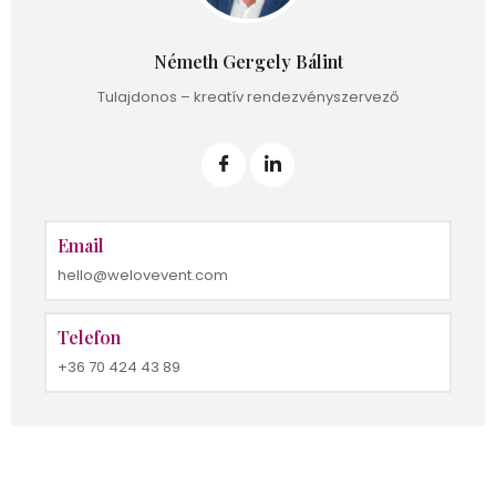
Németh Gergely Bálint
Tulajdonos – kreatív rendezvényszervező
Email
hello@welovevent.com
Telefon
+36 70 424 43 89
Caramell Premium Resort –