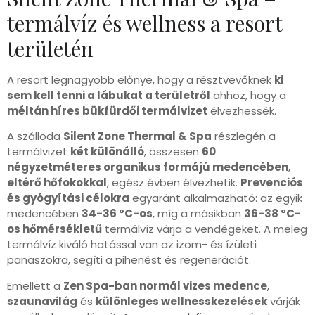
termálvíz és wellness a resort
területén
A resort legnagyobb előnye, hogy a résztvevőknek
ki
sem kell tenni a lábukat a területről
ahhoz, hogy a
méltán híres bükfürdői termálvizet
élvezhessék.
A szálloda
Silent Zone Thermal & Spa
részlegén a
termálvizet
két különálló
, összesen
60
négyzetméteres organikus formájú medencében
,
eltérő hőfokokkal
, egész évben élvezhetik.
Prevenciós
és gyógyítási célokra
egyaránt alkalmazható: az egyik
medencében
34-36 °C-os
, míg a másikban
36-38 °C-
os hőmérsékletű
termálvíz várja a vendégeket. A meleg
termálvíz kiváló hatással van az izom- és ízületi
panaszokra, segíti a pihenést és regenerációt.
Emellett a
Zen Spa-ban normál vizes medence
,
szaunavilág
és
különleges wellnesskezelések
várják