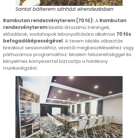
Santal bálterem színházi elrendezésben
Rambutan rendezvényterem (70 fő):
A
Rambutan
rendezvényterem
kisebb létszámú tréningek,
előadások, workshopok lebonyolítására alkalmas
70 fős
befogadóképességével
. A terem ideális választás
breakout sessionökhöz, vezetői megbeszélésekhez vagy
párhuzamos programokhoz. Modern felszereltséggel és
kényelmes környezettel biztosítja a hatékony
munkavégzést.