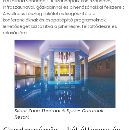
a szálloda vendégeit. A szaunapark finn szaunával,
infraszaunával, gőzkabinnal és pihenőzónákkal felszerelt.
A wellness részleg tökéletes kiegészítője a
konferenciáknak és csapatépítő programoknak,
lehetőséget biztosítva a pihenésre, feltöltődésre és
relaxációra.
Silent Zone Thermal & Spa – Caramell
Resort
Gasztronómia – két étterem és