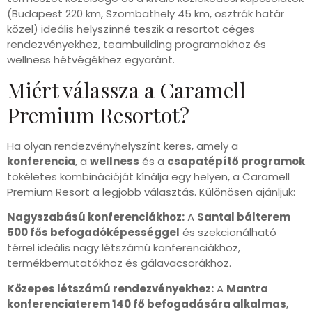
(Budapest 220 km, Szombathely 45 km, osztrák határ
közel) ideális helyszínné teszik a resortot céges
rendezvényekhez, teambuilding programokhoz és
wellness hétvégékhez egyaránt.
Miért válassza a Caramell
Premium Resortot?
Ha olyan rendezvényhelyszínt keres, amely a
konferencia
, a
wellness
és a
csapatépítő programok
tökéletes kombinációját kínálja egy helyen, a Caramell
Premium Resort a legjobb választás. Különösen ajánljuk:
Nagyszabású konferenciákhoz:
A
Santal bálterem
500 fős befogadóképességgel
és szekcionálható
térrel ideális nagy létszámú konferenciákhoz,
termékbemutatókhoz és gálavacsorákhoz.
Közepes létszámú rendezvényekhez:
A
Mantra
konferenciaterem 140 fő befogadására alkalmas
,