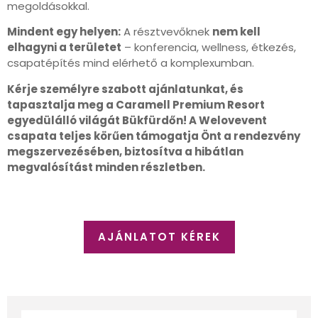
megoldásokkal.
Mindent egy helyen:
A résztvevőknek
nem kell
elhagyni a területet
– konferencia, wellness, étkezés,
csapatépítés mind elérhető a komplexumban.
Kérje személyre szabott ajánlatunkat, és
tapasztalja meg a Caramell Premium Resort
egyedülálló világát Bükfürdőn! A Welovevent
csapata teljes körűen támogatja Önt a rendezvény
megszervezésében, biztosítva a hibátlan
megvalósítást minden részletben.
AJÁNLATOT KÉREK