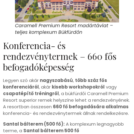
Caramell Premium Resort madártávlat –
teljes komplexum Bükfürdőn
Konferencia- és
rendezvénytermek – 660 fős
befogadóképesség
Legyen szó akár
nagyszabású
,
több száz fős
konferenciáról
, akár
kisebb workshopokról
vagy
csapatépítő tréningről
, a bükfürdői Caramell Premium
Resort superior remek helyszíne lehet a rendezvényének.
A resortban összesen
660 fő befogadására alkalmas
konferencia- és rendezvénytermek állnak rendelkezésre.
Santal bálterem (500 fő):
A komplexum legnagyobb
terme, a
Santal bálterem 500 fő