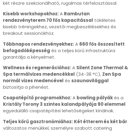
két részre szekcionálható, rugalmas térfelosztással.
Kisebb workshopokhoz:
A
Rambutan
rendezvényterem 70 fős kapacitással
tökéletes
kisebb tréningekhez, vezetői megbeszélésekhez és
breakout sessionökhöz.
Többnapos rendezvényekhez:
A
660 fős összesített
befogadóképesség
és a teljes körű infrastruktúra
garantálja a kényelmet.
Wellness és regenerációhoz:
A
Silent Zone Thermal &
Spa termálvizes medencékkel
(34-38 °C),
Zen Spa
normál vizes medencével
és
szaunavilággal
biztosítja a pihenést.
Csapatépítő programokhoz:
A
bowling pályák
és a
Kristály Torony 3 szintes kalandpályája 90 elemmel
egyedülálló csapatépítési lehetőségeket kínálnak.
Teljes körű gasztronómiához:
Két étterem és két bár
változatos menükkel, személyre szabott catering