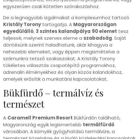
egyszerűen csak kötetlen szórakozáshoz.
De a legnagyobb izgalmakat a komplexumhoz tartozó
Kristály Torony
tartogatja. A
Magyarországon
egyedülálló
,
3 szintes kalandpálya
90 elemet
tesz
teljessé, melynek szerves eleme a
szabadság
. Saját
döntésünk szerint haladhatunk, akár kihagyva a
nehezebb elemeket, vagy éppen megismételve a
számunkra tetsző szakaszokat. A Kristály Torony
tökéletes választás csapatépítő programokhoz,
adrenalin élményekhez és olyan közös kalandokhoz,
amelyek erősítik a munkatársi kapcsolatokat.
Bükfürdő – termálvíz és
természet
A
Caramell Premium Resort
Bükfürdőn található,
Magyarország egyik legismertebb
termálfürdő
városában. A környék gyógyhatású termálvize, a
természet közelsége és a kiváló közlekedési kapcsolatok