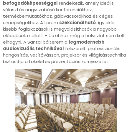
befogadóképességgel
rendelkezik, amely ideális
választás nagyszabású konferenciákhoz,
termékbemutatókhoz, gálavacsorákhoz és céges
ünnepségekhez. A terem
szekcionálható
, így akár
kisebb foglalkozások is megvalósíthatók a nagyobb
előadások mellett – és ehhez még a helyszínt sem kell
elhagyni. A Santal bálterem a
legmodernebb
audiovizuális technikával
felszerelt: professzionális
hangosítás, vetítővászon, projektor és világítástechnika
biztosítja a tökéletes prezentációs környezetet.