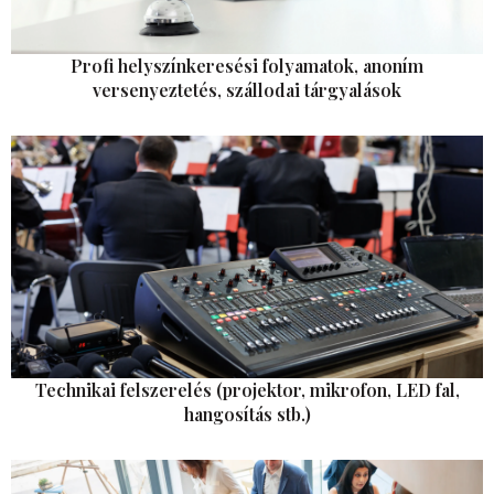
Profi helyszínkeresési folyamatok, anoním
versenyeztetés, szállodai tárgyalások
Technikai felszerelés (projektor, mikrofon, LED fal,
hangosítás stb.)