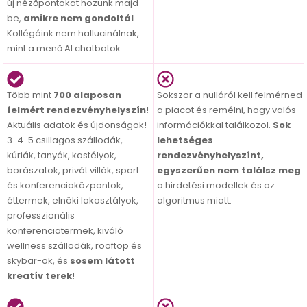
új nézőpontokat hozunk majd
be,
amikre nem gondoltál
.
Kollégáink nem hallucinálnak,
mint a menő AI chatbotok.
Több mint
700 alaposan
Sokszor a nulláról kell felmérned
felmért rendezvényhelyszín
!
a piacot és remélni, hogy valós
Aktuális adatok és újdonságok!
információkkal találkozol.
Sok
3-4-5 csillagos szállodák,
lehetséges
kúriák, tanyák, kastélyok,
rendezvényhelyszínt,
borászatok, privát villák, sport
egyszerűen nem találsz meg
és konferenciaközpontok,
a hirdetési modellek és az
éttermek, elnöki lakosztályok,
algoritmus miatt.
professzionális
konferenciatermek, kiváló
wellness szállodák, rooftop és
skybar-ok, és
sosem látott
kreatív terek
!