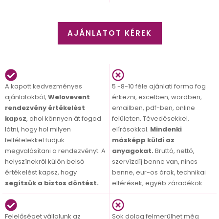
AJÁNLATOT KÉREK
A kapott kedvezményes
5 -8-10 féle ajánlati forma fog
ajánlatokból,
Welovevent
érkezni, excelben, wordben,
rendezvény értékelést
emailben, pdf-ben, online
kapsz
, ahol könnyen át fogod
felületen. Tévedésekkel,
látni, hogy hol milyen
elírásokkal.
Mindenki
feltételekkel tudjuk
másképp küldi az
megvalósítani a rendezvényt. A
anyagokat.
Bruttó, nettó,
helyszínekről külön belső
szervízdíj benne van, nincs
értékelést kapsz, hogy
benne, eur-os árak, technikai
segítsük a biztos döntést.
eltérések, egyéb záradékok.
Felelőséget vállalunk az
Sok dolog felmerülhet még