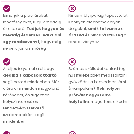
Ismerjük a piaci árakat,
Nincs mély iparági tapasztalat.
lehetőségeket, tudjuk meddig
Könnyen eladhatnak olyan
ér a takaró.
Tudjuk hogyan és
dolgokat,
amik túl vannak
meddig érdemes lealkudni
árazva
és nincs rá szükség a
egy rendezvényt
, hogy még
rendezvényhez.
ne sérüljön a minőség
A teljes folyamat alatt, egy
Számos szállodai kontakt fog
dedikált kapcsolattartó
húszféleképpen megszólítani,
segít neked mindenben. Már
győzködni, a kedvedben járni
előre érzi minden megjelenő
(manipulálni).
Sok helyen
kérésedet, és független
próbálsz egyszerre
helyszínkereső és
helytállni
, megérteni, alkudni.
rendezvényszervező
szakemberként segít
mindenben.