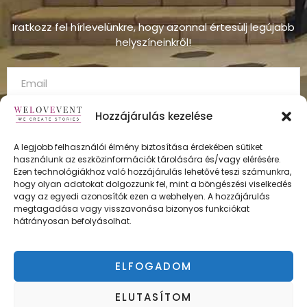
Iratkozz fel hírlevelünkre, hogy azonnal értesülj legújabb
helyszíneinkről!
Hozzájárulás kezelése
A legjobb felhasználói élmény biztosítása érdekében sütiket
használunk az eszközinformációk tárolására és/vagy elérésére.
FELÍRATKOZÁS
Ezen technológiákhoz való hozzájárulás lehetővé teszi számunkra,
hogy olyan adatokat dolgozzunk fel, mint a böngészési viselkedés
vagy az egyedi azonosítók ezen a webhelyen. A hozzájárulás
megtagadása vagy visszavonása bizonyos funkciókat
hátrányosan befolyásolhat.
ÁSZF
Adatvédelmi irányelvek
ELFOGADOM
Impresszum
ELUTASÍTOM