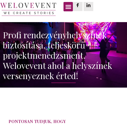
Profi rendezvényhelyszínek
biztosítása, teljeskörű
projektmenedzsment.
Welovevent ahol a helyszínek
versenyeznek érted!
PONTOSAN TUDJUK, HOGY