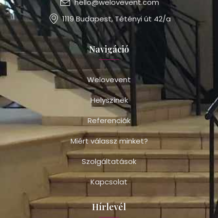
hello@welovevent.com
1119 Budapest, Tétényi út 42/a
Navigáció
Welovevent
Helyszínek
Referenciák
Miért válassz minket?
Szolgáltatások
Kapcsolat
Hírlevél