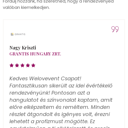
Fordulj hozzánk, ha szeretnéd, hogy a rendezvényed
valóban kiemelkedjen.
Nagy Evelin
N BIZTOSÍTÁSI ALKUSZOK
TIMAC AGRO HUNGÁRIA 
VETSÉGE
Több éves partners
ökség a rendezvény
közreműködésének 
sa terén tanúsított
helyszínre nyílt rálá
e és piaci ismeretei
egyébként kiestek vo
több éve Szövetségünk
hozott ajánlatok ig
 Különösen értékeljük
és az extrább elképz
, hogy minden egyes
van jó pár lehetősé
bb részletekig