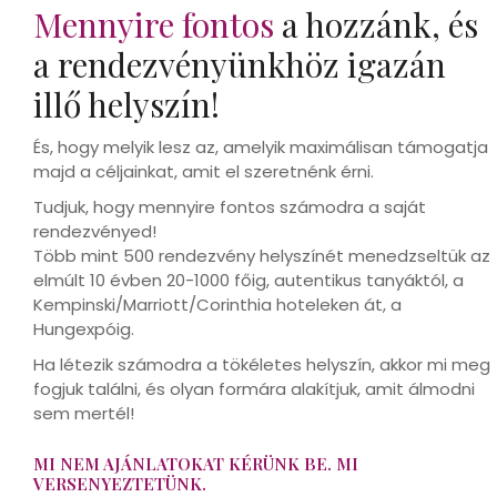
Mennyire fontos
a hozzánk, és
a rendezvényünkhöz igazán
illő helyszín!
És, hogy melyik lesz az, amelyik maximálisan támogatja
majd a céljainkat, amit el szeretnénk érni.
Tudjuk, hogy mennyire fontos számodra a saját
rendezvényed!
Több mint 500 rendezvény helyszínét menedzseltük az
elmúlt 10 évben 20-1000 főig, autentikus tanyáktól, a
Kempinski/Marriott/Corinthia hoteleken át, a
Hungexpóig.
Ha létezik számodra a tökéletes helyszín, akkor mi meg
fogjuk találni, és olyan formára alakítjuk, amit álmodni
sem mertél!
MI NEM AJÁNLATOKAT KÉRÜNK BE. MI
VERSENYEZTETÜNK.