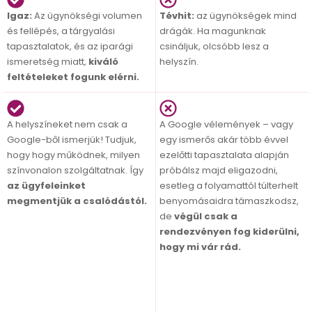
Igaz:
Az ügynökségi volumen
Tévhit:
az ügynökségek mind
és fellépés, a tárgyalási
drágák. Ha magunknak
tapasztalatok, és az iparági
csináljuk, olcsóbb lesz a
ismeretség miatt,
kiváló
helyszín.
feltételeket fogunk elérni.
A helyszíneket nem csak a
A Google vélemények – vagy
Google-ből ismerjük! Tudjuk,
egy ismerős akár több évvel
hogy hogy működnek, milyen
ezelőtti tapasztalata alapján
színvonalon szolgáltatnak. Így
próbálsz majd eligazodni,
az ügyfeleinket
esetleg a folyamattól túlterhelt
megmentjük a csalódástól.
benyomásaidra támaszkodsz,
de
végül csak a
rendezvényen fog kiderülni,
hogy mi vár rád.