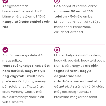
Az egycsatornás
Ha 5 helyszínt keresel akkor
kommunikáció miatt, kb 10
minimum 50 email, 100
könnyen érthető email,
10 jó
telefon
– 5-6 féle ember.
hangulatú telefonhívás vár
Mindenhol, mindent el kell újra
rád.
mondanod, kérdezned,
alkudnod, értened.
Anoním versenyeztetés! A
Minden helyszín tisztában lesz,
megszólított
hogy kik vagytok, hogy te ki vagy.
rendezvényhelyszínek előtt
Nem kizárt, hogy az
alapján
nem derül ki, hogy melyik
fognak árazni, hogy a
cég vagytok.
Emiatt nincs
céginformációs
preferenciájuk, hogy mennyi
adatbázisban mit mutat a
pénzetek lehet. Tiszta árak,
cégetek.
Az ajánlati körök után,
tiszta verseny. Csak a már
még sok ideig kaphatsz
kiválasztott helyszínek előtt
irreleváns megkereséseket.
válsz ismertté.