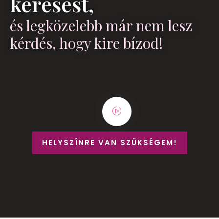
keresést,
és legközelebb már nem lesz
kérdés, hogy kire bízod!
HELYSZÍNRE VAN SZÜKSÉGEM!