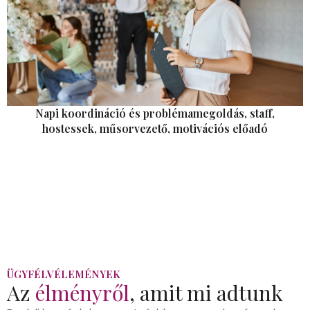
Napi koordináció és problémamegoldás, staff,
hostessek, műsorvezető, motivációs előadó
ÜGYFÉLVÉLEMÉNYEK
Az
élményről
, amit mi adtunk