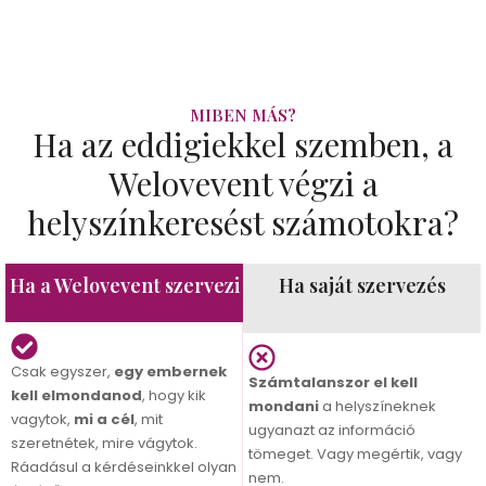
MIBEN MÁS?
Ha az eddigiekkel szemben, a
Welovevent végzi a
helyszínkeresést számotokra?
Ha a Welovevent szervezi
Ha saját szervezés
Csak egyszer,
egy embernek
Számtalanszor el kell
kell elmondanod
, hogy kik
mondani
a helyszíneknek
vagytok,
mi a cél
, mit
ugyanazt az információ
szeretnétek, mire vágytok.
tömeget. Vagy megértik, vagy
Ráadásul a kérdéseinkkel olyan
nem.