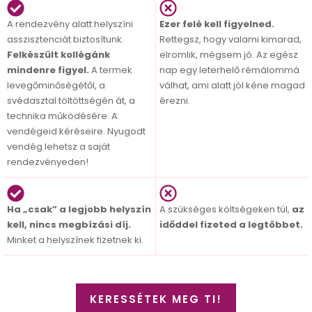
A rendezvény alatt helyszíni
Ezer felé kell figyelned.
asszisztenciát biztosítunk.
Rettegsz, hogy valami kimarad,
Felkészült kollégánk
elromlik, mégsem jó. Az egész
mindenre figyel.
A termek
nap egy leterhelő rémálommá
levegőminőségétől, a
válhat, ami alatt jól kéne magad
svédasztal töltöttségén át, a
érezni.
technika működésére. A
vendégeid kéréseire. Nyugodt
vendég lehetsz a saját
rendezvényeden!
Ha „csak” a legjobb helyszín
A szükséges költségeken túl,
az
kell, nincs megbízási díj.
időddel fizeted a legtöbbet.
Minket a helyszínek fizetnek ki.
KERESSÉTEK MEG TI!