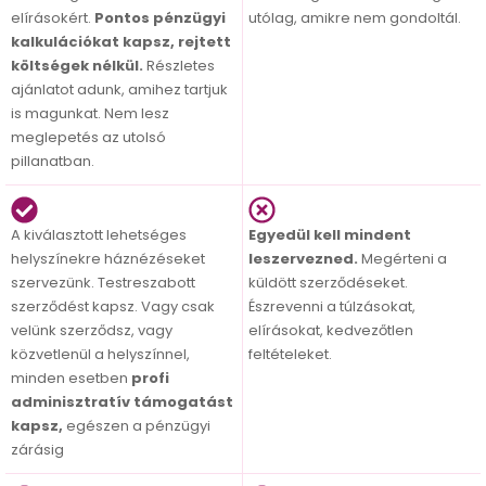
elírásokért.
Pontos pénzügyi
utólag, amikre nem gondoltál.
kalkulációkat kapsz, rejtett
költségek nélkül.
Részletes
ajánlatot adunk, amihez tartjuk
is magunkat. Nem lesz
meglepetés az utolsó
pillanatban.
A kiválasztott lehetséges
Egyedül kell mindent
helyszínekre háznézéseket
leszervezned.
Megérteni a
szervezünk. Testreszabott
küldött szerződéseket.
szerződést kapsz. Vagy csak
Észrevenni a túlzásokat,
velünk szerződsz, vagy
elírásokat, kedvezőtlen
közvetlenül a helyszínnel,
feltételeket.
minden esetben
profi
adminisztratív támogatást
kapsz,
egészen a pénzügyi
zárásig