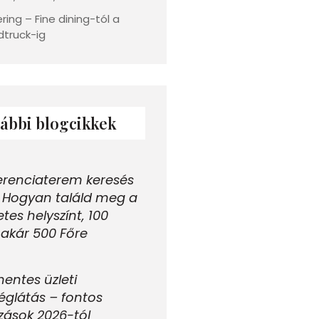
ring – Fine dining-tól a
dtruck-ig
ábbi blogcikkek
erenciaterem keresés
: Hogyan találd meg a
etes helyszínt, 100
akár 500 Főre
entes üzleti
glátás – fontos
zások 2026-tól