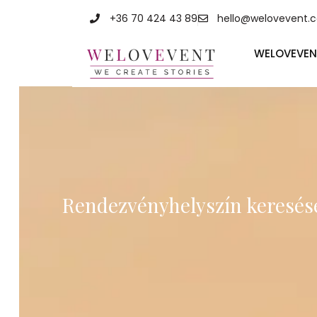
+36 70 424 43 89
hello@welovevent.
WELOVEVEN
Rendezvényhelyszín keresése 