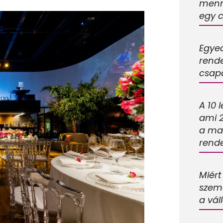
menny
egy 
Egye
rende
csap
A 10 
ami 
a ma
rend
Miért
szem
a vál