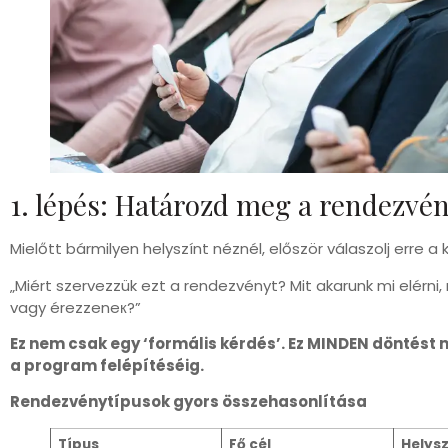
1. lépés: Határozd meg a rendezvény
Mielőtt bármilyen helyszínt néznél, először válaszolj erre a 
„Miért szervezzük ezt a rendezvényt? Mit akarunk mi elérni,
vagy érezzeneк?”
Ez nem csak egy ‘formális kérdés’. Ez MINDEN döntést 
a program felépítéséig.
Rendezvénytípusok gyors összehasonlítása
Típus
Fő cél
Helysz