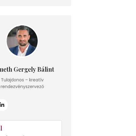
eth Gergely Bálint
Tulajdonos – kreatív
rendezvényszervező
l