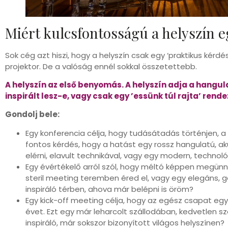
Miért kulcsfontosságú a helyszín 
Sok cég azt hiszi, hogy a helyszín csak egy ‘praktikus kérdé
projektor. De a valóság ennél sokkal összetettebb.
A helyszín az első benyomás. A helyszín adja a hangula
inspirált lesz-e, vagy csak egy ’essünk túl rajta’ rende
Gondolj bele:
Egy konferencia célja, hogy tudásátadás történjen, a r
fontos kérdés, hogy a hatást egy rossz hangulatú, a
elérni, elavult technikával, vagy egy modern, technol
Egy évértékelő arról szól, hogy méltó képpen megünne
steril meeting teremben éred el, vagy egy elegáns, gá
inspiráló térben, ahova már belépni is öröm?
Egy kick-off meeting célja, hogy az egész csapat egy
évet. Ezt egy már leharcolt szállodában, kedvetlen s
inspiráló, már sokszor bizonyított világos helyszínen?