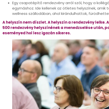
Egy csapatépítő rendezvény arról szól, hogy a kollégá
egymáshoz. Ide kellenek az ötletes helyszínek, amik t
wellness szállodában, ahol kirándulhattok, fürödhette
A helyszín nem díszlet. A helyszín a rendezvény lelke
500 rendezvény helyszínének a menedzselése után, po
eseményed hol lesz igazán sikeres.