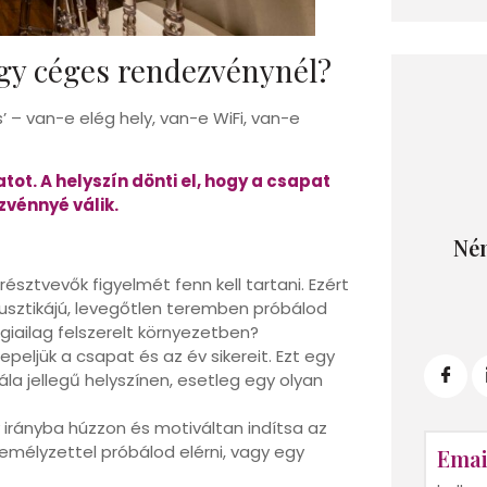
egy céges rendezvénynél?
s’ – van-e elég hely, van-e WiFi, van-e
tot. A helyszín dönti el, hogy a csapat
zvénnyé válik.
Ném
észtvevők figyelmét fenn kell tartani. Ezért
kusztikájú, levegőtlen teremben próbálod
ógiailag felszerelt környezetben?
peljük a csapat és az év sikereit. Ezt egy
la jellegű helyszínen, esetleg egy olyan
 irányba húzzon és motiváltan indítsa az
zemélyzettel próbálod elérni, vagy egy
Emai