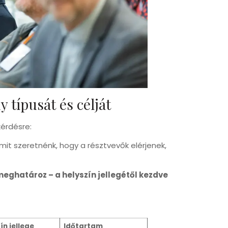
 típusát és célját
kérdésre:
 mit szeretnénk, hogy a résztvevők elérjenek,
meghatároz – a helyszín jellegétől kezdve
ín jellege
Időtartam