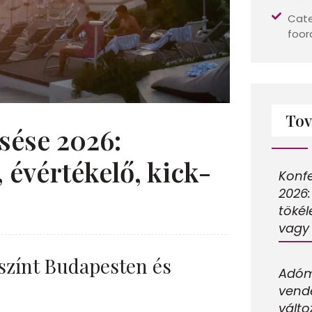
Cate
foor
Tov
sése 2026:
 évértékelő, kick-
Konf
2026
tökél
vagy 
yszínt Budapesten és
Adóm
vendé
válto