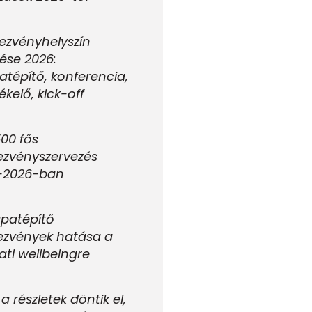
ezvényhelyszín
ése 2026:
tépítő, konferencia,
ékelő, kick-off
00 fős
ezvényszervezés
-2026-ban
apatépítő
ezvények hatása a
lati wellbeingre
 a részletek döntik el,