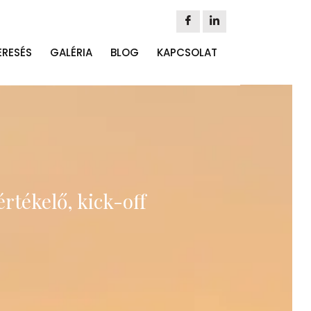
ERESÉS
GALÉRIA
BLOG
KAPCSOLAT
rtékelő, kick-off