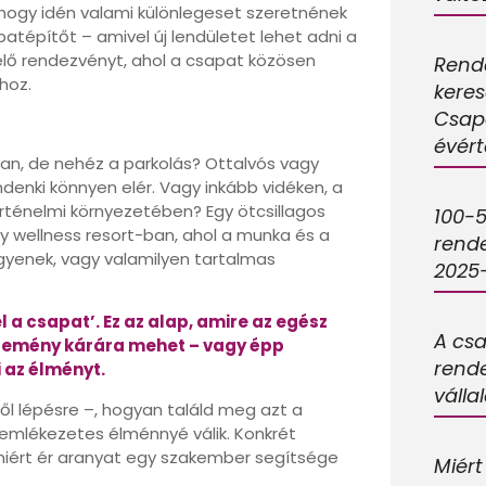
, hogy idén valami különlegeset szeretnének
patépítőt – amivel új lendületet lehet adni a
elő rendezvényt, ahol a csapat közösen
Rend
hoz.
keres
Csapa
évért
an, de nehéz a parkolás? Ottalvós vagy
denki könnyen elér. Vagy inkább vidéken, a
örténelmi környezetében? Egy ötcsillagos
100-5
 wellness resort-ban, ahol a munka és a
rend
gyenek, vagy valamilyen tartalmas
2025
l a csapat’. Ez az alap, amire az egész
A cs
 esemény kárára mehet – vagy épp
rend
 az élményt.
válla
ől lépésre –, hogyan találd meg azt a
emlékezetes élménnyé válik. Konkrét
, miért ér aranyat egy szakember segítsége
Miért