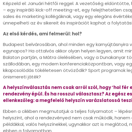
Képzeld el: Januári hétfői reggel. A vezetőség eldöntötte
– egy inspiráló kick-off meeting-et, egy felejthetetlen csa
sales és marketing kollégáknak, vagy egy elegáns évérték
ünnepelheti az év sikereit és inspirációt kaphat a folytatás
Az első kérdés, ami felmerül: hol?
Budapest belvárosában, ahol minden egy karnyújtásnyira v
egynapos? Ha ottalvós akkor olyan helyen legyen, amit min
Balaton partján, a Mátra ölelésében, vagy a Dunakanyar t
szállodában, egy modern konferenciaközpontban, vagy egy
kikapcsolódás tökéletesen ötvöződik? Sport programok le
önismereti játék?
A helyszínválasztás nem csak arról szól, hogy ‘hol fér e
rendezvény épül. És ha rosszul választasz? Az egész
ellenkezőleg: a megfelelő helyszín varázslatossá teszi
Ebben a cikkben megmutatjuk a teljes folyamatot – lépésr
helyszínt, ahol a rendezvényed nem csak működik, hanem 
példákkal, valós helyszínekkel, ugynakkor azt is meglátod
ebben a folyamatban.