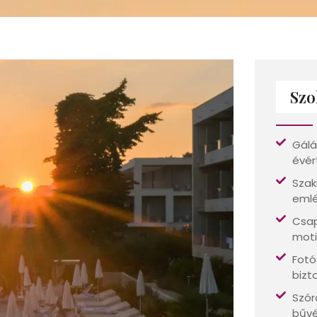
Szo
Gálá
évér
Szak
emlé
Csap
moti
Fotó
bizt
Szór
bűvé