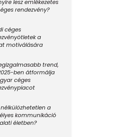
ire lesz emlékezetes
céges rendezvény?
di céges
zvényötletek a
at motiválására
legizgalmasabb trend,
2025-ben átformálja
gyar céges
ezvénypiacot
 nélkülözhetetlen a
élyes kommunikáció
lalati életben?