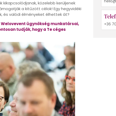
hello
k kikapcsolódjanak, közelebb kerüljenek
ámogatják a kitűzött célok! Egy hegyvidéki
k, és valódi élményeket élhettek át?
Tele
. A Welovevent ügynökség munkatársai,
+36 7
ntosan tudják, hogy a Te céges