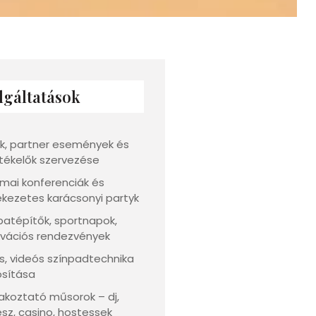
lgáltatások
k, partner események és
tékelők szervezése
mai konferenciák és
kezetes karácsonyi partyk
atépítők, sportnapok,
vációs rendezvények
s, videós színpadtechnika
osítása
akoztató műsorok – dj,
sz, casino, hostessek