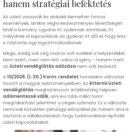
hanem stratégiai befektetés
Az üzleti vacsorák és ebédek kiemelten fontos
események, amikre végre kedvezményes lehetőséget
kínál a kormány. Ugyanis itt születnek döntések, itt
mélyülnek el kapcsolatok, és gyakran itt dől el, hogy lesz-
e folytatás egy együttműködésnek.
Mégis, eddig sok cég óvatos volt ezekkel a helyzetek
k
el.
Nem azért, mert nem lett volna rá igény – hanem mert
az
üzleti vendéglátás adózása
nem volt kedvező.
A
10/2026. (I. 30.) Korm. rendelet
forradalmi változást
hozott a magyar adótörvényekben. Az
éttermi üzleti
vendéglátás
meghatározott értékhatárig teljesen
adómentessé válik
, ami évi több millió forint
megtakarítást jelenthet a cégek számára. Ez a v
á
ltozás
nemcsak közvetlen pénzügyi előnyökkel jár, hanem arra is
ösztönzi a vállalkozásokat, hogy tudatosabban építsék
üzleti kapcsolataikat.