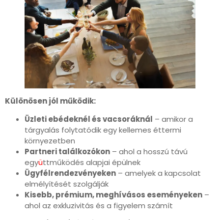
Különösen jól működik:
Üzleti ebédeknél és vacsoráknál
– amikor a
tárgyalás folytatódik egy kellemes éttermi
környezetben
Partneri találkozókon
– ahol a hosszú távú
egy
ü
ttműködés alapjai épülnek
Ügyfélrendezvényeken
– amelyek a kapcsolat
elmélyítését szolgálják
Kisebb, prémium, meghívásos eseményeken
–
ahol az exkluzivitás és a figyelem számít