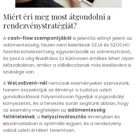
Miért éri meg most átgondolni a
rendezvénystratégiát?
A
cash-flow szempontjából
is jelentős előnyt jelent az
adómentesség, hiszen nem keletkezik SZJA és SZOCHO
fizetési kötelezettség, egyszerűsödik az adminisztráció,
és javul a cég likviditása. Ez különösen értékes lehet olyan
időszakokban, amikor a vállalkozásnak más kiadásokra is
szüksége van.
A
WeLovEvent-nél
nemcsak eseményeket szervezünk,
hanem összekötjük az élményt a tudatos üzleti
gondolkodással. Folyamatosan figyeljük a jogszabályi
környezetet, és a tervezés során segítünk abban, hogy
az esemény megfeleljen az
adómentesség
feltételeinek
, a
helyszínválasztás
élményben és
e
lszámolásban is optimális legyen, és a rendezvény
valódi üzleti értéket teremtsen.