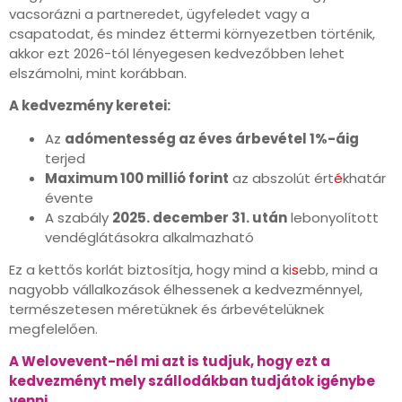
vacsorázni a partneredet, ügyfeledet vagy a
csapatodat, és mindez éttermi környezetben történik,
akkor ezt 2026-tól lényegesen kedvezőbben lehet
elszámolni, mint korábban.
A kedvezmény keretei:
Az
adómentesség az éves árbevétel 1%-áig
terjed
Maximum 100 millió forint
az abszolút ért
é
khatár
évente
A szabály
2025. december 31. után
lebonyolított
vendéglátásokra alkalmazható
Ez a kettős korlát biztosítja, hogy mind a ki
s
ebb, mind a
nagyobb vállalkozások élhessenek a kedvezménnyel,
természetesen méretüknek és árbevételüknek
megfelelően.
A Welovevent-nél mi azt is tudjuk, hogy ezt a
kedvezményt mely szállodákban tudjátok igénybe
venni.