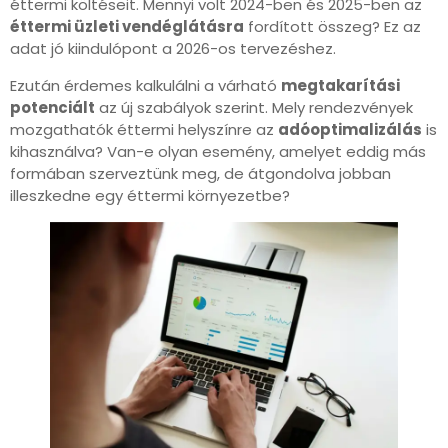
éttermi költéseit. Mennyi volt 2024-ben és 2025-ben az
éttermi üzleti vendéglátásra
fordított összeg? Ez az
adat jó kiindulópont a 2026-os tervezéshez.
Ezután érdemes kalkulálni a várható
megtakarítási
potenciált
az új szabályok szerint. Mely rendezvények
mozgathatók éttermi helyszínre az
adóoptimalizálás
is
kihasználva? Van-e olyan esemény, amelyet eddig más
formában szerveztünk meg, de átgondolva jobban
illeszkedne egy éttermi környezetbe?