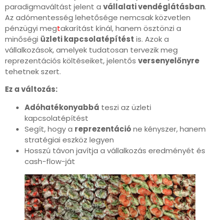
paradigmaváltást jelent a
vállalati vendéglátásban
.
Az adómentesség lehetősége nemcsak közvetlen
pénzügyi meg
t
akarítást kínál, hanem ösztönzi a
minőségi
üzleti kapcsolatépítést
is. Azok a
vállalkozások, amelyek tudatosan tervezik meg
reprezentációs költéseiket, jelentős
versenyelőnyre
tehetnek szert.
Ez a változás:
Adóhatékonyabbá
teszi az üzleti
kapcsolatépítést
Segít, hogy a
reprezentáció
ne kényszer, hanem
stratégiai eszköz legyen
Hosszú távon javítja a vállalkozás eredményét és
cash-flow-ját