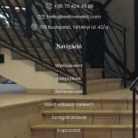
+36 70 424 43 89
hello@welovevent.com
1119 Budapest, Tétényi út 42/a
Navigáció
Welovevent
Helyszínek
Referenciák
Miért válassz minket?
Szolgáltatások
Kapcsolat