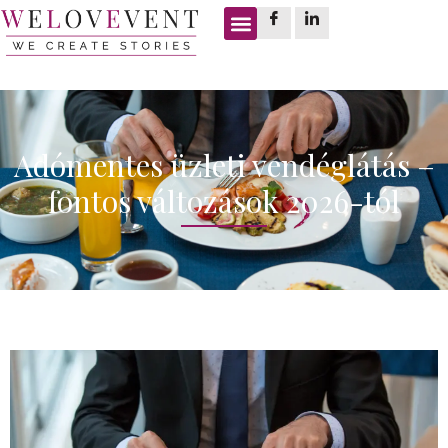
Adómentes üzleti vendéglátás –
fontos változások 2026-tól