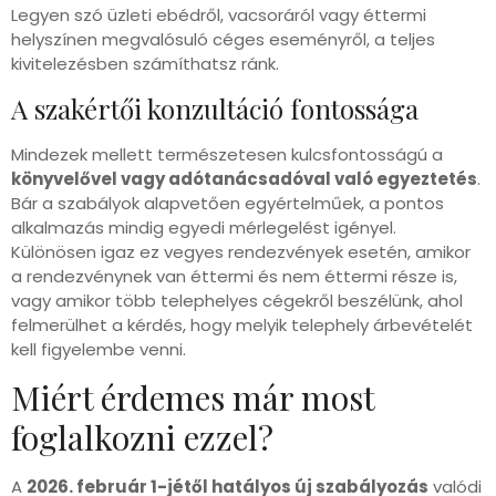
Legyen szó üzleti ebédről, vacsoráról vagy éttermi
helyszínen megvalósuló céges eseményről, a teljes
kivitelezésben számíthatsz ránk.
A szakértői konzultáció fontossága
Mindezek mellett természetesen kulcsfontosságú a
könyvelővel vagy adótanácsadóval való egyeztetés
.
Bár a szabályok alapvetően egyértelműek, a pontos
alkalmazás mindig egyedi mérlegelést igényel.
Különösen igaz ez vegyes rendezvények esetén, amikor
a rendezvénynek van éttermi és nem éttermi része is,
vagy amikor több telephelyes cégekről beszélünk, ahol
felmerülhet a kérdés, hogy melyik telephely árbevételét
kell figyelembe venni.
Miért érdemes már most
foglalkozni ezzel?
A
2026. február 1-jétől hatályos új szabályozás
valódi