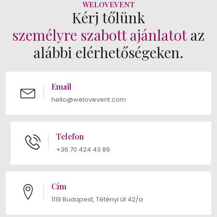
WELOVEVENT
Kérj tőlünk
személyre szabott ajánlatot
az
alábbi elérhetőségeken.
Email
hello@welovevent.com
Telefon
+36 70 424 43 89
Cím
1119 Budapest, Tétényi út 42/a