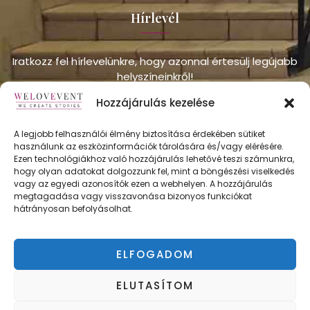
Hírlevél
Iratkozz fel hírlevelünkre, hogy azonnal értesülj legújabb
helyszíneinkről!
Hozzájárulás kezelése
A legjobb felhasználói élmény biztosítása érdekében sütiket
használunk az eszközinformációk tárolására és/vagy elérésére.
Ezen technológiákhoz való hozzájárulás lehetővé teszi számunkra,
hogy olyan adatokat dolgozzunk fel, mint a böngészési viselkedés
vagy az egyedi azonosítók ezen a webhelyen. A hozzájárulás
FELÍRATKOZÁS
megtagadása vagy visszavonása bizonyos funkciókat
hátrányosan befolyásolhat.
ELFOGADOM
ÁSZF
ELUTASÍTOM
Adatvédelmi irányelvek