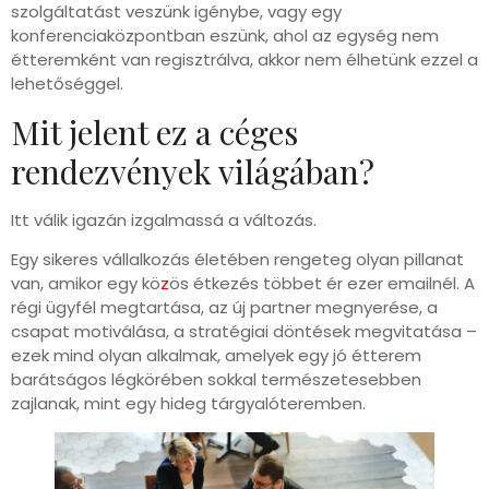
szolgáltatást veszünk igénybe, vagy egy
konferenciaközpontban eszünk, ahol az egység nem
étteremként van regisztrálva, akkor nem élhetünk ezzel a
lehetőséggel.
Mit jelent ez a céges
rendezvények világában?
Itt válik igazán izgalmassá a változás.
Egy sikeres vállalkozás életében rengeteg olyan pillanat
van, amikor egy kö
z
ös étkezés többet ér ezer emailnél. A
régi ügyfél megtartása, az új partner megnyerése, a
csapat motiválása, a stratégiai döntések megvitatása –
ezek mind olyan alkalmak, amelyek egy jó étterem
barátságos légkörében sokkal természetesebben
zajlanak, mint egy hideg tárgyalóteremben.