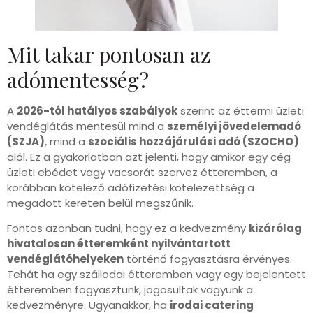
Mit takar pontosan az
adómentesség?
A
2026-tól hatályos szabályok
szerint az éttermi üzleti
vendéglátás mentesül mind a
személyi jövedelemadó
(SZJA)
, mind a
szociális hozzájárulási adó (SZOCHO)
alól. Ez a gyakorlatban azt jelenti, hogy amikor egy cég
üzleti ebédet vagy vacsorát szervez étteremben, a
korábban kötelező adófizetési kötelezettség a
megadott kereten belül megszűnik.
Fontos azonban tudni, hogy ez a kedvezmény
kizárólag
hivatalosan étteremként nyilvántartott
vendéglátóhelyeken
történő fogyasztásra érvényes.
Tehát ha egy szállodai étteremben vagy egy bejelentett
étteremben fogyasztunk, jogosultak vagyunk a
kedvezményre. Ugyanakkor, ha
irodai catering