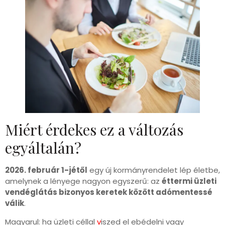
Miért érdekes ez a változás
egyáltalán?
2026. február 1-jétől
egy új kormányrendelet lép életbe,
amelynek a lényege nagyon egyszerű: az
éttermi üzleti
vendéglátás bizonyos keretek között adómentessé
válik
.
Magyarul: ha üzleti céllal
v
iszed el ebédelni vagy