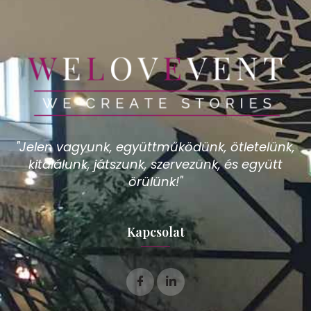
"Jelen vagyunk, együttműködünk, ötletelünk,
kitalálunk, játszunk, szervezünk, és együtt
örülünk!"
Kapcsolat