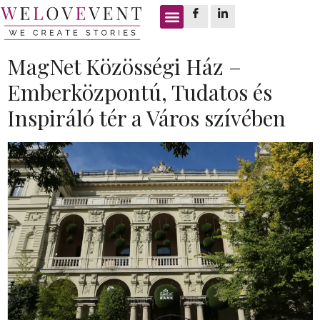
Címke:
190 fős terem
MagNet Közösségi Ház –
Emberközpontú, Tudatos és
Inspiráló tér a Város szívében