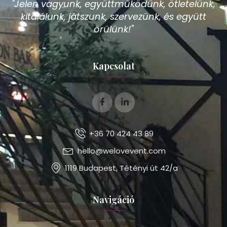
"Jelen vagyunk, együttműködünk, ötletelünk,
kitalálunk, játszunk, szervezünk, és együtt
örülünk!"
Kapcsolat
+36 70 424 43 89
hello@welovevent.com
1119 Budapest, Tétényi út 42/a
Navigáció