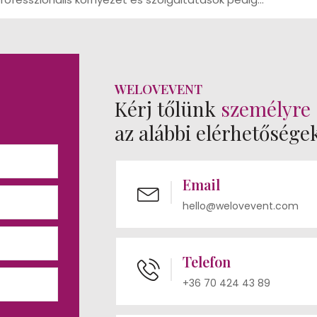
WELOVEVENT
Kérj tőlünk
személyre 
az alábbi elérhetősége
Email
hello@welovevent.com
Telefon
+36 70 424 43 89