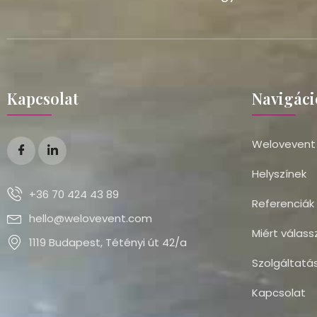
Kapcsolat
Navigáci
Welovevent
Helyszínek
+36 70 424 43 89
Referenciák
hello@welovevent.com
Miért válass
1119 Budapest, Tétényi út 42/a
Szolgáltatá
Kapcsolat