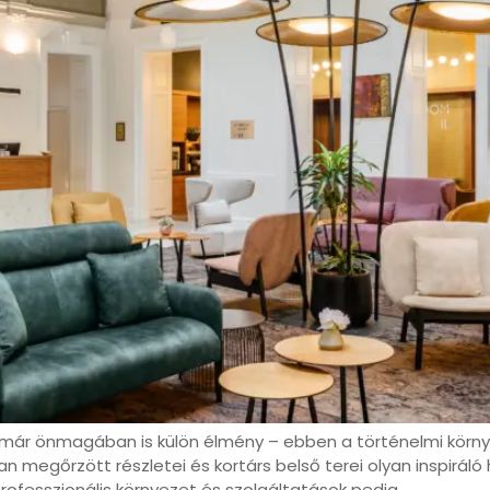
 már önmagában is külön élmény – ebben a történelmi körn
an megőrzött részletei és kortárs belső terei olyan inspirá
rofesszionális környezet és szolgáltatások pedig…