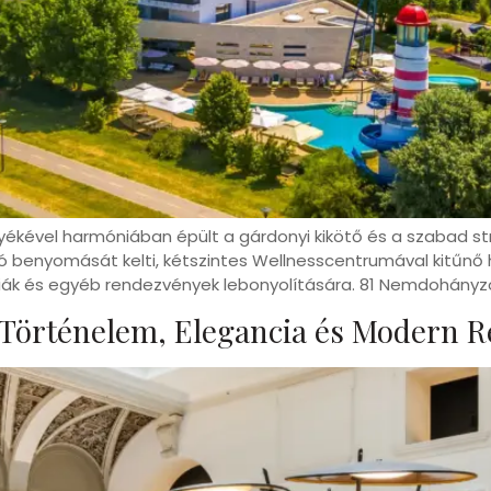
örnyékével harmóniában épült a gárdonyi kikötő és a szabad 
 benyomását kelti, kétszintes Wellnesscentrumával kitűnő he
nciák és egyéb rendezvények lebonyolítására. 81 Nemdohányz
 Történelem, Elegancia és Modern