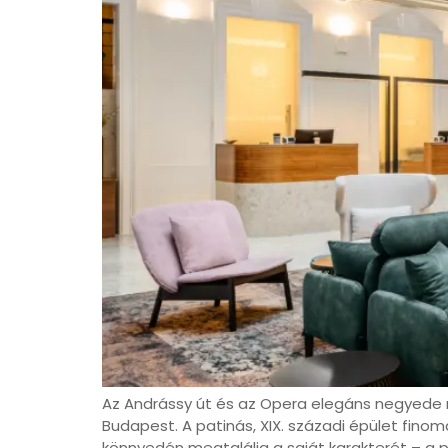
Az Andrássy út és az Opera elegáns negyede
Budapest. A patinás, XIX. századi épület finom
könnyedén megtalálja a saját karakterét – a p