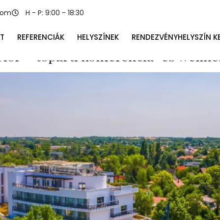
fős befogadókép
com
H - P: 9:00 - 18:30
T
REFERENCIÁK
HELYSZÍNEK
RENDEZVÉNYHELYSZÍN K
rior – tóparti konferencia‑ és well