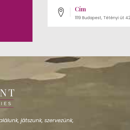
Cím
1119 Budapest, Tétényi út 4
lálunk, játszunk, szervezünk,