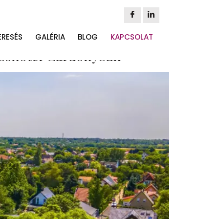
esség
ERESÉS
GALÉRIA
BLOG
KAPCSOLAT
nesshotel Gárdonyban