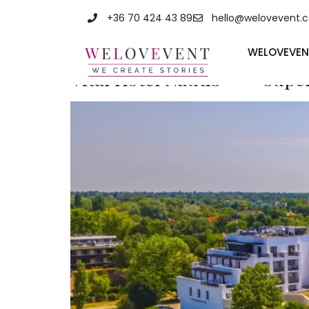
Címke:
400 
+36 70 424 43 89
hello@welovevent.
WELOVEVEN
Vital Hotel Nautis**** supe