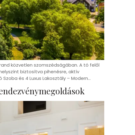
strand közvetlen szomszédságában. A tó felől
lyszínt biztosítva pihenésre, aktív
ó Szoba és 4 Luxus Lakosztály – Modern…
 Rendezvénymegoldások