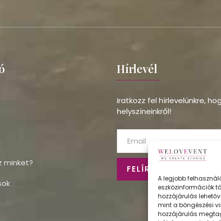
ó
Hírlevél
Iratkozz fel hírlevelünkre, h
helyszíneinkről!
z minket?
FELÍRATKOZÁS
A legjobb felhasznál
sok
eszközinformációk tá
hozzájárulás lehetőv
mint a böngészési vi
hozzájárulás megta