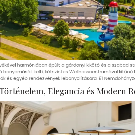
örnyékével harmóniában épült a gárdonyi kikötő és a szabad 
 benyomását kelti, kétszintes Wellnesscentrumával kitűnő he
nciák és egyéb rendezvények lebonyolítására. 81 Nemdohányz
 Történelem, Elegancia és Modern