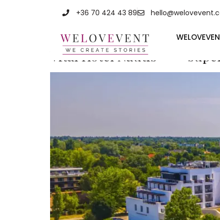
Címke:
6 m²
+36 70 424 43 89
hello@welovevent.
WELOVEVEN
Vital Hotel Nautis**** supe