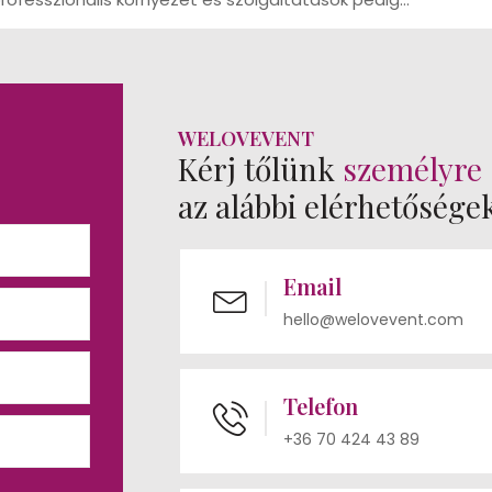
WELOVEVENT
Kérj tőlünk
személyre 
az alábbi elérhetősége
Email
hello@welovevent.com
Telefon
+36 70 424 43 89