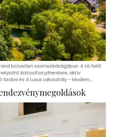
strand közvetlen szomszédságában. A tó felől
lyszínt biztosítva pihenésre, aktív
ó Szoba és 4 Luxus Lakosztály – Modern…
 Rendezvénymegoldások