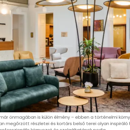
 már önmagában is külön élmény – ebben a történelmi körn
an megőrzött részletei és kortárs belső terei olyan inspirá
rofesszionális környezet és szolgáltatások pedig…