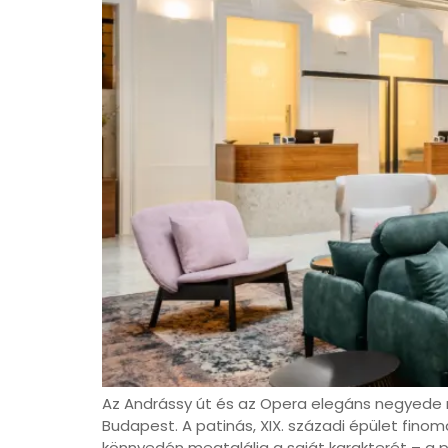
Az Andrássy út és az Opera elegáns negyede
Budapest. A patinás, XIX. századi épület finom
könnyedén megtalálja a saját karakterét – a p