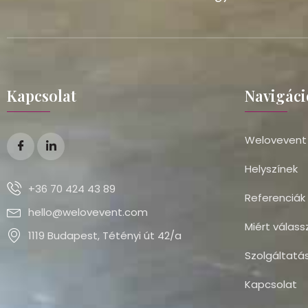
Kapcsolat
Navigáci
Welovevent
Helyszínek
+36 70 424 43 89
Referenciák
hello@welovevent.com
Miért válass
1119 Budapest, Tétényi út 42/a
Szolgáltatá
Kapcsolat