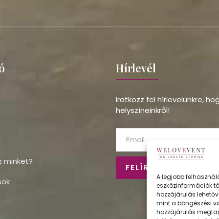
ó
Hírlevél
Iratkozz fel hírlevelünkre, h
helyszíneinkről!
z minket?
FELÍRATKOZÁS
A legjobb felhasznál
sok
eszközinformációk tá
hozzájárulás lehetőv
mint a böngészési vi
hozzájárulás megta