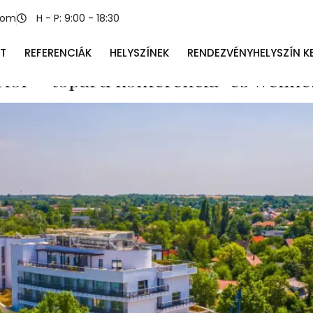
 raktárhelyiség
com
H - P: 9:00 - 18:30
T
REFERENCIÁK
HELYSZÍNEK
RENDEZVÉNYHELYSZÍN K
rior – tóparti konferencia‑ és well