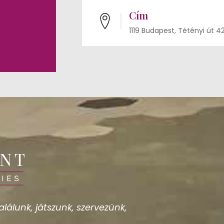
Cím
1119 Budapest, Tétényi út 4
lálunk, játszunk, szervezünk,