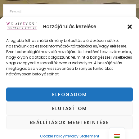
Hozzájárulás kezelése
A legjobb felhasználói élmény biztosítása érdekében sütiket
használunk az eszközinformációk tárolására és/vagy elérésére.
FELÍRATKOZÁS
Ezen technológiákhoz való hozzájárulás lehetővé teszi számunkra,
hogy olyan adatokat dolgozzunk fel, mint a böngészési viselkedés
vagy az egyedi azonosítók ezen a webhelyen. A hozzájárulás
megtagadása vagy visszavonása bizonyos funkciókat
hátrányosan befolyásolhat.
ÁSZF
Adatvédelmi irányelvek
ELFOGADOM
Impresszum
ELUTASÍTOM
BEÁLLÍTÁSOK MEGTEKINTÉSE
Copyright © WELOVEVENT
Cookie Policy
Privacy Statement