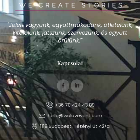
"Jelen vagyunk, együttműködünk, ötletelünk,
kitalálunk, játszunk, szervezünk, és együtt
örülünk!"
Kapcsolat
+36 70 424 43 89
hello@welovevent.com
1119 Budapest, Tétényi út 42/a