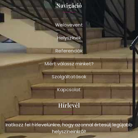
Navigáció
Welovevent
Helyszínek
Referenciák
Miért válassz minket?
Szolgáltatások
Kapcsolat
Hírlevél
Iratkozz fel hírlevelünkre, hogy azonnal értesülj legújabb
helyszíneinkről!