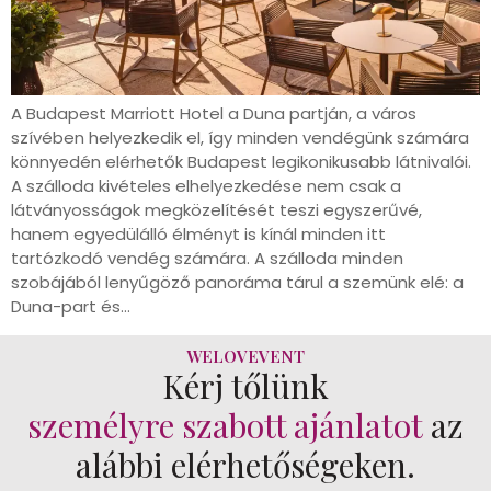
A Budapest Marriott Hotel a Duna partján, a város
szívében helyezkedik el, így minden vendégünk számára
könnyedén elérhetők Budapest legikonikusabb látnivalói.
A szálloda kivételes elhelyezkedése nem csak a
látványosságok megközelítését teszi egyszerűvé,
hanem egyedülálló élményt is kínál minden itt
tartózkodó vendég számára. A szálloda minden
szobájából lenyűgöző panoráma tárul a szemünk elé: a
Duna-part és…
WELOVEVENT
Kérj tőlünk
személyre szabott ajánlatot
az
alábbi elérhetőségeken.