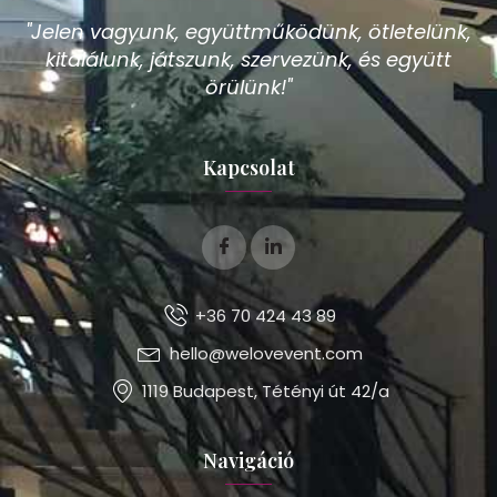
"Jelen vagyunk, együttműködünk, ötletelünk,
kitalálunk, játszunk, szervezünk, és együtt
örülünk!"
Kapcsolat
+36 70 424 43 89
hello@welovevent.com
1119 Budapest, Tétényi út 42/a
Navigáció