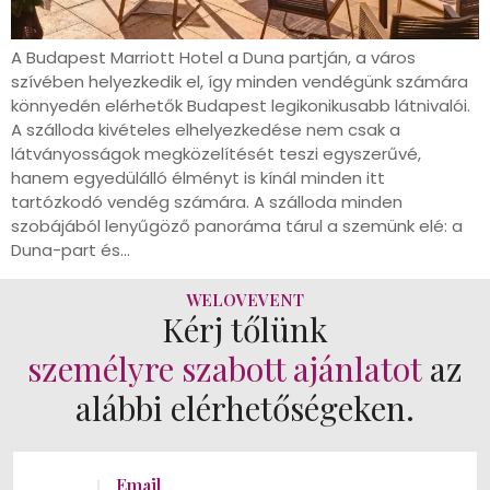
A Budapest Marriott Hotel a Duna partján, a város
szívében helyezkedik el, így minden vendégünk számára
könnyedén elérhetők Budapest legikonikusabb látnivalói.
A szálloda kivételes elhelyezkedése nem csak a
látványosságok megközelítését teszi egyszerűvé,
hanem egyedülálló élményt is kínál minden itt
tartózkodó vendég számára. A szálloda minden
szobájából lenyűgöző panoráma tárul a szemünk elé: a
Duna-part és…
WELOVEVENT
Kérj tőlünk
személyre szabott ajánlatot
az
alábbi elérhetőségeken.
Email