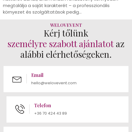
megtalálja a saját karakterét – a professzionális
környezet és szolgáltatások pedig…
WELOVEVENT
Kérj tőlünk
személyre szabott ajánlatot
az
alábbi elérhetőségeken.
Email
hello@welovevent.com
Telefon
+36 70 424 43 89