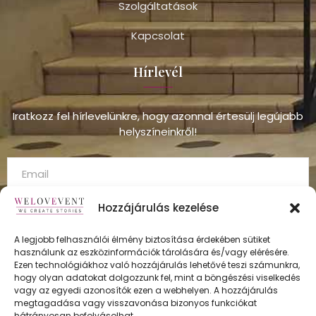
Szolgáltatások
Kapcsolat
Hírlevél
Iratkozz fel hírlevelünkre, hogy azonnal értesülj legújabb
helyszíneinkről!
Hozzájárulás kezelése
A legjobb felhasználói élmény biztosítása érdekében sütiket
használunk az eszközinformációk tárolására és/vagy elérésére.
FELÍRATKOZÁS
Ezen technológiákhoz való hozzájárulás lehetővé teszi számunkra,
hogy olyan adatokat dolgozzunk fel, mint a böngészési viselkedés
vagy az egyedi azonosítók ezen a webhelyen. A hozzájárulás
megtagadása vagy visszavonása bizonyos funkciókat
hátrányosan befolyásolhat.