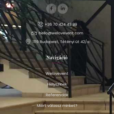
+36 70 424 43 89
hello@welovevent.com
1119 Budapest, Tétényi út 42/a
Navigáció
Welovevent
Helyszínek
Referenciák
Miért válassz minket?