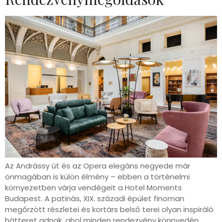
Az Andrássy út és az Opera elegáns negyede már
önmagában is külön élmény – ebben a történelmi
környezetben várja vendégeit a Hotel Moments
Budapest. A patinás, XIX. századi épület finoman
megőrzött részletei és kortárs belső terei olyan inspiráló
hátteret adnak, ahol minden rendezvény könnyedén