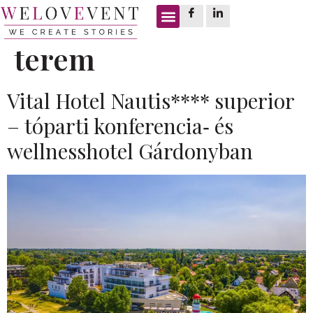
Címke:
bowling
terem
Vital Hotel Nautis**** superior
– tóparti konferencia‑ és
wellnesshotel Gárdonyban