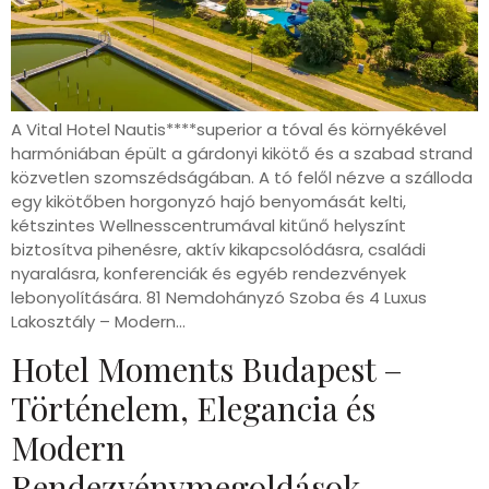
A Vital Hotel Nautis****superior a tóval és környékével
harmóniában épült a gárdonyi kikötő és a szabad strand
közvetlen szomszédságában. A tó felől nézve a szálloda
egy kikötőben horgonyzó hajó benyomását kelti,
kétszintes Wellnesscentrumával kitűnő helyszínt
biztosítva pihenésre, aktív kikapcsolódásra, családi
nyaralásra, konferenciák és egyéb rendezvények
lebonyolítására. 81 Nemdohányzó Szoba és 4 Luxus
Lakosztály – Modern…
Hotel Moments Budapest –
Történelem, Elegancia és
Modern
Rendezvénymegoldások