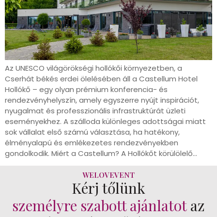
Az UNESCO világörökségi hollókői környezetben, a
Cserhát békés erdei ölelésében áll a Castellum Hotel
Hollókő – egy olyan prémium konferencia- és
rendezvényhelyszín, amely egyszerre nyújt inspirációt,
nyugalmat és professzionális infrastruktúrát üzleti
eseményekhez. A szálloda különleges adottságai miatt
sok vállalat első számú választása, ha hatékony,
élményalapú és emlékezetes rendezvényekben
gondolkodik. Miért a Castellum? A Hollókőt körülölelő…
WELOVEVENT
Kérj tőlünk
személyre szabott ajánlatot
az