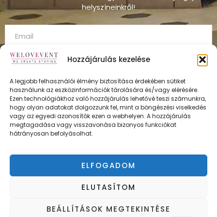
helyszíneinkről!
Hozzájárulás kezelése
A legjobb felhasználói élmény biztosítása érdekében sütiket
használunk az eszközinformációk tárolására és/vagy elérésére.
FELÍRATKOZÁS
Ezen technológiákhoz való hozzájárulás lehetővé teszi számunkra,
hogy olyan adatokat dolgozzunk fel, mint a böngészési viselkedés
vagy az egyedi azonosítók ezen a webhelyen. A hozzájárulás
megtagadása vagy visszavonása bizonyos funkciókat
hátrányosan befolyásolhat.
ÁSZF
Adatvédelmi irányelvek
ELFOGADOM
Impresszum
ELUTASÍTOM
BEÁLLÍTÁSOK MEGTEKINTÉSE
Copyright © WELOVEVENT