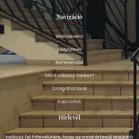
Navigáció
Welovevent
Helyszínek
Referenciák
Miért válassz minket?
Szolgáltatások
Kapcsolat
Hírlevél
Iratkozz fel hírlevelünkre, hogy azonnal értesülj legújabb