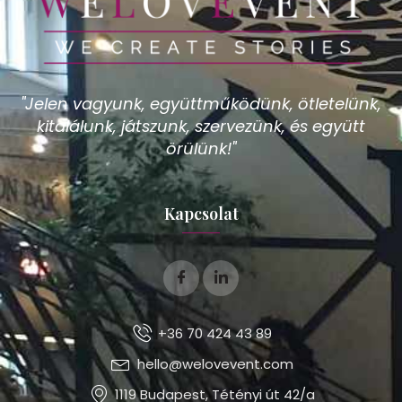
"Jelen vagyunk, együttműködünk, ötletelünk,
kitalálunk, játszunk, szervezünk, és együtt
örülünk!"
Kapcsolat
+36 70 424 43 89
hello@welovevent.com
1119 Budapest, Tétényi út 42/a