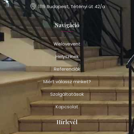
1119 Budapest, Tétényi út 42/a
Navigáció
Welovevent
Helyszínek
Referenciák
Miért válassz minket?
Szolgáltatások
Kapcsolat
Hírlevél