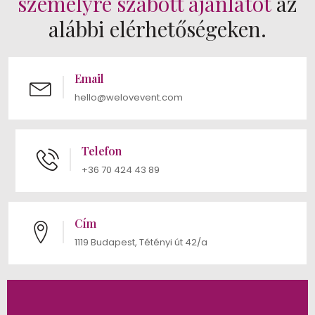
személyre szabott ajánlatot
az
alábbi elérhetőségeken.
Email
hello@welovevent.com
Telefon
+36 70 424 43 89
Cím
1119 Budapest, Tétényi út 42/a