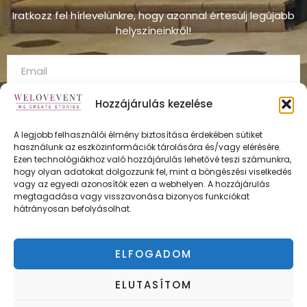
Iratkozz fel hírlevelünkre, hogy azonnal értesülj legújabb
helyszíneinkről!
Hozzájárulás kezelése
A legjobb felhasználói élmény biztosítása érdekében sütiket
használunk az eszközinformációk tárolására és/vagy elérésére.
FELÍRATKOZÁS
Ezen technológiákhoz való hozzájárulás lehetővé teszi számunkra,
hogy olyan adatokat dolgozzunk fel, mint a böngészési viselkedés
vagy az egyedi azonosítók ezen a webhelyen. A hozzájárulás
megtagadása vagy visszavonása bizonyos funkciókat
hátrányosan befolyásolhat.
ÁSZF
Adatvédelmi irányelvek
ELFOGADOM
Impresszum
ELUTASÍTOM