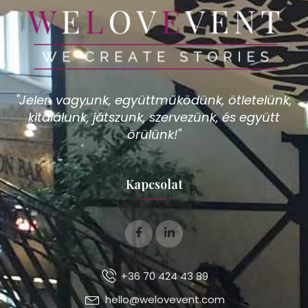
"Jelen vagyunk, együttműködünk, ötletelünk,
kitalálunk, játszunk, szervezünk, és együtt
örülünk!"
Kapcsolat
+36 70 424 43 89
hello@welovevent.com