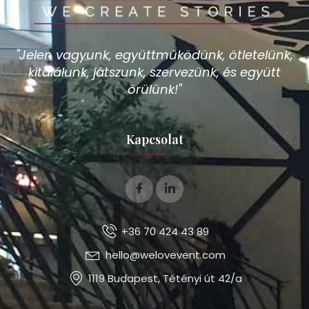
"Jelen vagyunk, együttműködünk, ötletelünk,
kitalálunk, játszunk, szervezünk, és együtt
örülünk!"
Kapcsolat
+36 70 424 43 89
hello@welovevent.com
1119 Budapest, Tétényi út 42/a