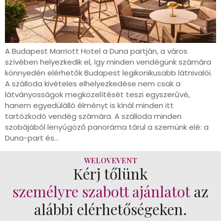
A Budapest Marriott Hotel a Duna partján, a város
szívében helyezkedik el, így minden vendégünk számára
könnyedén elérhetők Budapest legikonikusabb látnivalói.
A szálloda kivételes elhelyezkedése nem csak a
látványosságok megközelítését teszi egyszerűvé,
hanem egyedülálló élményt is kínál minden itt
tartózkodó vendég számára. A szálloda minden
szobájából lenyűgöző panoráma tárul a szemünk elé: a
Duna-part és…
WELOVEVENT
Kérj tőlünk
személyre szabott ajánlatot
az
alábbi elérhetőségeken.