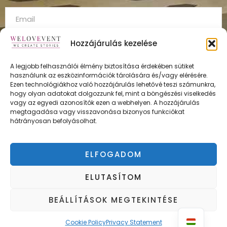
Hozzájárulás kezelése
A legjobb felhasználói élmény biztosítása érdekében sütiket
használunk az eszközinformációk tárolására és/vagy elérésére.
FELÍRATKOZÁS
Ezen technológiákhoz való hozzájárulás lehetővé teszi számunkra,
hogy olyan adatokat dolgozzunk fel, mint a böngészési viselkedés
vagy az egyedi azonosítók ezen a webhelyen. A hozzájárulás
megtagadása vagy visszavonása bizonyos funkciókat
hátrányosan befolyásolhat.
ÁSZF
Adatvédelmi irányelvek
ELFOGADOM
Impresszum
ELUTASÍTOM
BEÁLLÍTÁSOK MEGTEKINTÉSE
Copyright © WELOVEVENT
Cookie Policy
Privacy Statement