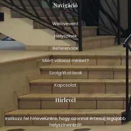
Navigáció
Welovevent
Helyszínek
Referenciák
Miért válassz minket?
Szolgáltatások
Kapcsolat
Hírlevél
Iratkozz fel hírlevelünkre, hogy azonnal értesülj legújabb
helyszíneinkről!