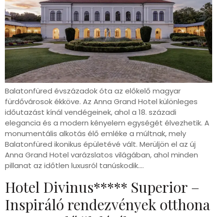
Balatonfüred évszázadok óta az előkelő magyar
fürdővárosok ékköve. Az Anna Grand Hotel különleges
időutazást kínál vendégeinek, ahol a 18. századi
elegancia és a modern kényelem egységét élvezhetik. A
monumentális alkotás élő emléke a múltnak, mely
Balatonfüred ikonikus épületévé vált. Merüljön el az új
Anna Grand Hotel varázslatos világában, ahol minden
pillanat az időtlen luxusról tanúskodik….
Hotel Divinus***** Superior –
Inspiráló rendezvények otthona