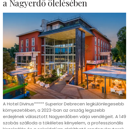
a Nagyerdő ölelésében
A Hotel Divinus***** Superior Debrecen legkülönlegesebb
környezetében, a 2023-ban az ország legszebb
erdejének választott Nagyerdőben várja vendégeit. A 149
szobás szálloda a tökéletes kényelem, a professzionális