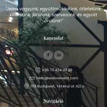
"Jelen vagyunk, együttműködünk, ötletelünk,
kitalálunk, játszunk, szervezünk, és együtt
örülünk!"
Kapcsolat
+36 70 424 43 89
hello@welovevent.com
1119 Budapest, Tétényi út 42/a
Navigáció