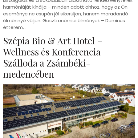
kiszolgálás és a sokoldalúan alakítható rendezvényterek
harmóniáját kínálja – minden adott ahhoz, hogy az Ön
eseménye ne csupán jól sikerüljön, hanem maradandó
élménnyé váljon. Gasztronómiai élmények – Dominus
étterem,…
Szépia Bio & Art Hotel –
Wellness és Konferencia
Szálloda a Zsámbéki-
medencében