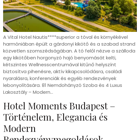
A Vital Hotel Nautis****superior a tóval és környékével
harmóniában épült a gárdonyi kikötő és a szabad strand
közvetlen szomszédságában. A tó felől nézve a szálloda
egy kikötőben horgonyzó hajó benyomását kelti,
kétszintes Wellnesscentrumával kitűnő helyszínt
biztosítva pihenésre, aktív kikapcsolódásra, családi
nyaralásra, konferenciák és egyéb rendezvények
lebonyolítására. 81 Nemdohányzó Szoba és 4 Luxus
Lakosztály – Modern…
Hotel Moments Budapest –
Történelem, Elegancia és
Modern
Rendezvénymegoldások