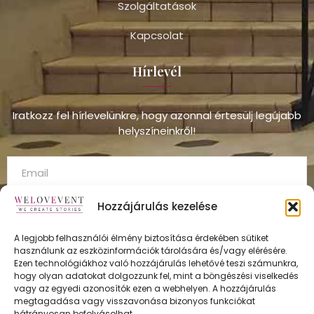
Szolgáltatások
Kapcsolat
Hírlevél
Iratkozz fel hírlevelünkre, hogy azonnal értesülj legújabb
helyszíneinkről!
Hozzájárulás kezelése
A legjobb felhasználói élmény biztosítása érdekében sütiket
használunk az eszközinformációk tárolására és/vagy elérésére.
FELÍRATKOZÁS
Ezen technológiákhoz való hozzájárulás lehetővé teszi számunkra,
hogy olyan adatokat dolgozzunk fel, mint a böngészési viselkedés
vagy az egyedi azonosítók ezen a webhelyen. A hozzájárulás
megtagadása vagy visszavonása bizonyos funkciókat
hátrányosan befolyásolhat.