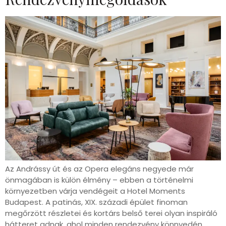
Az Andrássy út és az Opera elegáns negyede már
önmagában is külön élmény – ebben a történelmi
környezetben várja vendégeit a Hotel Moments
Budapest. A patinás, XIX. századi épület finoman
megőrzött részletei és kortárs belső terei olyan inspiráló
hátteret adnak, ahol minden rendezvény könnyedén