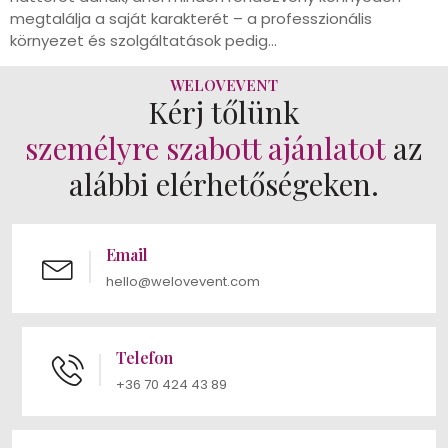
megtalálja a saját karakterét – a professzionális
környezet és szolgáltatások pedig…
WELOVEVENT
Kérj tőlünk
személyre szabott ajánlatot
az
alábbi elérhetőségeken.
Email
hello@welovevent.com
Telefon
+36 70 424 43 89