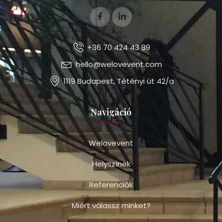
+36 70 424 43 89
hello@welovevent.com
1119 Budapest, Tétényi út 42/a
Navigáció
Welovevent
Helyszínek
Referenciák
Miért válassz minket?