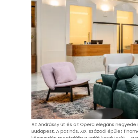
Az Andrássy út és az Opera elegáns negyede
Budapest. A patinás, XIX. századi épület finom
könnyedén megtalálja a saját karakterét – a p