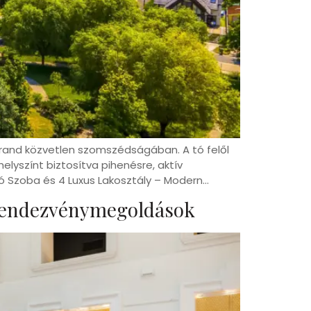
strand közvetlen szomszédságában. A tó felől
lyszínt biztosítva pihenésre, aktív
ó Szoba és 4 Luxus Lakosztály – Modern…
 Rendezvénymegoldások