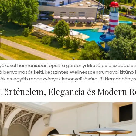
örnyékével harmóniában épült a gárdonyi kikötő és a szabad 
 benyomását kelti, kétszintes Wellnesscentrumával kitűnő he
nciák és egyéb rendezvények lebonyolítására. 81 Nemdohányz
 Történelem, Elegancia és Modern