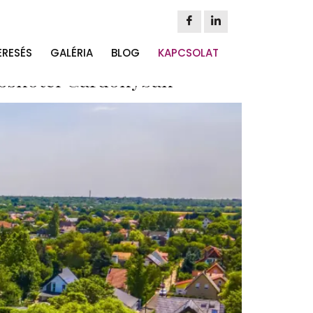
centrum
ERESÉS
GALÉRIA
BLOG
KAPCSOLAT
nesshotel Gárdonyban