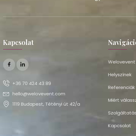
Kapcsolat
Navigáci
Welovevent
Helyszínek
+36 70 424 43 89
Referenciák
hello@welovevent.com
Miért válass
1119 Budapest, Tétényi út 42/a
Szolgáltatá
Kapcsolat