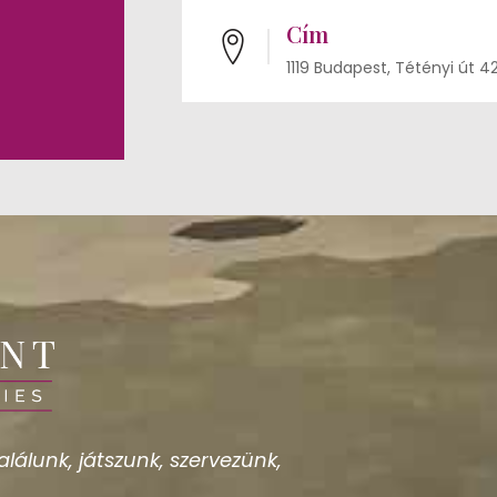
Cím
1119 Budapest, Tétényi út 4
lálunk, játszunk, szervezünk,