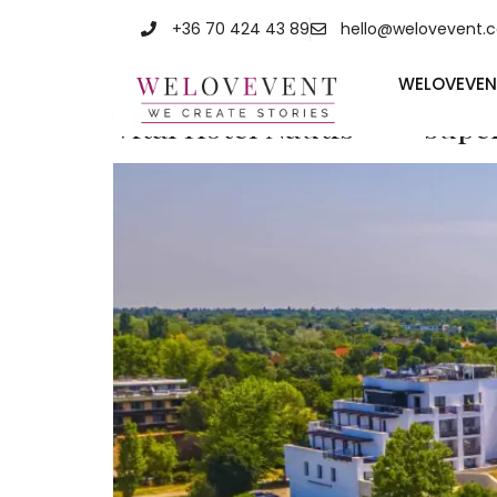
Címke:
kéts
+36 70 424 43 89
hello@welovevent.
WELOVEVEN
Vital Hotel Nautis**** supe