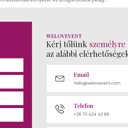
WELOVEVENT
Kérj tőlünk
személyre 
az alábbi elérhetősége
Email
hello@welovevent.com
Telefon
+36 70 424 43 89