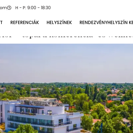
zintes wellness
com
H - P: 9:00 - 18:30
T
REFERENCIÁK
HELYSZÍNEK
RENDEZVÉNYHELYSZÍN K
rior – tóparti konferencia‑ és well