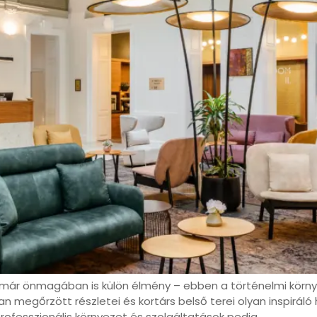
 már önmagában is külön élmény – ebben a történelmi körn
an megőrzött részletei és kortárs belső terei olyan inspirá
rofesszionális környezet és szolgáltatások pedig…