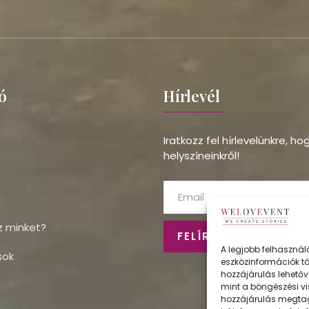
ó
Hírlevél
Iratkozz fel hírlevelünkre, h
helyszíneinkről!
z minket?
FELÍRATKOZÁS
A legjobb felhasznál
sok
eszközinformációk tá
hozzájárulás lehetőv
mint a böngészési vi
hozzájárulás megta