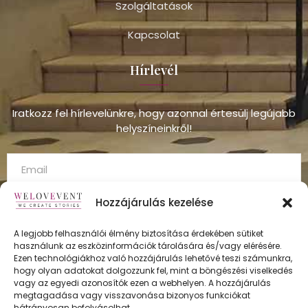
Szolgáltatások
Kapcsolat
Hírlevél
Iratkozz fel hírlevelünkre, hogy azonnal értesülj legújabb
helyszíneinkről!
Hozzájárulás kezelése
A legjobb felhasználói élmény biztosítása érdekében sütiket
használunk az eszközinformációk tárolására és/vagy elérésére.
FELÍRATKOZÁS
Ezen technológiákhoz való hozzájárulás lehetővé teszi számunkra,
hogy olyan adatokat dolgozzunk fel, mint a böngészési viselkedés
vagy az egyedi azonosítók ezen a webhelyen. A hozzájárulás
megtagadása vagy visszavonása bizonyos funkciókat
hátrányosan befolyásolhat.