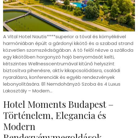
A Vital Hotel Nautis****superior a tóval és környékével
harmóniában épült a gárdonyi kikötő és a szabad strand
közvetlen szomszédságában. A tó felől nézve a szálloda
egy kikötőben horgonyzó hajó benyomását kelti,
kétszintes Wellnesscentrumával kitűnő helyszínt
biztosítva pihenésre, aktív kikapcsolódásra, családi
nyaralásra, konferenciák és egyéb rendezvények
lebonyolítására. 81 Nemdohányzó Szoba és 4 Luxus
Lakosztály – Modern…
Hotel Moments Budapest –
Történelem, Elegancia és
Modern
Rendezvénymegoldások