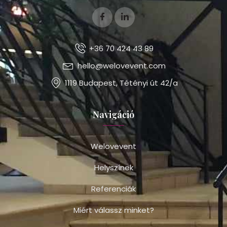
+36 70 424 43 89
hello@welovevent.com
1119 Budapest, Tétényi út 42/a
Navigáció
Welovevent
Helyszínek
Referenciák
Miért válassz minket?