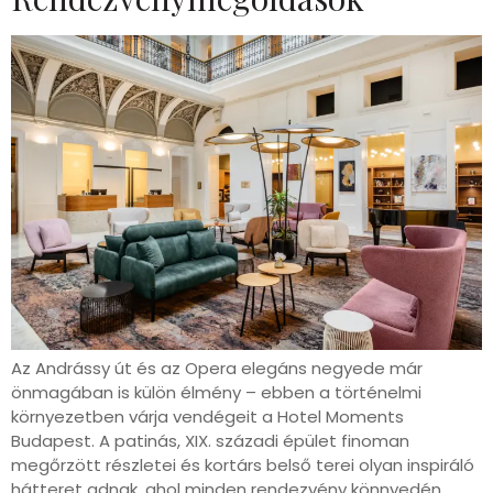
Az Andrássy út és az Opera elegáns negyede már
önmagában is külön élmény – ebben a történelmi
környezetben várja vendégeit a Hotel Moments
Budapest. A patinás, XIX. századi épület finoman
megőrzött részletei és kortárs belső terei olyan inspiráló
hátteret adnak, ahol minden rendezvény könnyedén