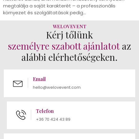
megtalálja a saját karakterét – a professzionális
környezet és szolgáltatások pedig…
WELOVEVENT
Kérj tőlünk
személyre szabott ajánlatot
az
alábbi elérhetőségeken.
Email
hello@welovevent.com
Telefon
+36 70 424 43 89