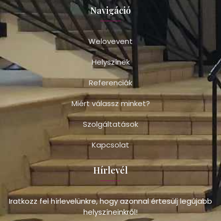
Navigáció
Welovevent
Helyszínek
Referenciák
Miért válassz minket?
Szolgáltatások
Kapcsolat
Hírlevél
Iratkozz fel hírlevelünkre, hogy azonnal értesülj legújabb
helyszíneinkről!