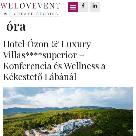
Címke:
lounge bar 24
óra
Hotel Ózon & Luxury
Villas****superior –
Konferencia és Wellness a
Kékestető Lábánál