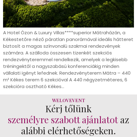
A Hotel Ózon & Luxury Villas****superior Mátraházán, a
Kékestetőre néző páratlan panorámával ideális hátteret
biztosít a magas színvonalú szakmai rendezvények
számára. A szálloda összesen tizenkét szekciós
rendezvényteremmel rendelkezik, amelyek a legkisebb
tréningektől a nagyszabású konferenciákig minden
vállalati igényt lefednek. Rendezvényterem Mátra – 440
m² Kékes terem 6 szekcióval A 440 négyzetméteres, 6
szekcióra osztható Kékes…
WELOVEVENT
Kérj tőlünk
személyre szabott ajánlatot
az
alábbi elérhetőségeken.