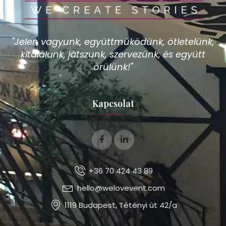
"Jelen vagyunk, együttműködünk, ötletelünk,
kitalálunk, játszunk, szervezünk, és együtt
örülünk!"
Kapcsolat
+36 70 424 43 89
hello@welovevent.com
1119 Budapest, Tétényi út 42/a