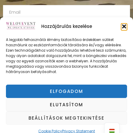
Hozzájárulás kezelése
A legjobb felhasználói élmény biztosítása érdekében sütiket
használunk az eszközinformációk tárolására és/vagy elérésére.
FELÍRATKOZÁS
Ezen technológiákhoz való hozzájárulás lehetővé teszi számunkra,
hogy olyan adatokat dolgozzunk fel, mint a böngészési viselkedés
vagy az egyedi azonosítók ezen a webhelyen. A hozzájárulás
megtagadása vagy visszavonása bizonyos funkciókat
hátrányosan befolyásolhat.
ÁSZF
Adatvédelmi irányelvek
ELFOGADOM
Impresszum
ELUTASÍTOM
BEÁLLÍTÁSOK MEGTEKINTÉSE
Copyright © WELOVEVENT
Cookie Policy
Privacy Statement