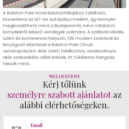
A Balaton Park Hotel Balatonfőkajáron található,
közvetlenül az M7-es autópálya mellett, így könnyen
megközelíthető mind a Budapestről, mind a Balaton
környékéről érkező vendégek számára. A szálloda ideális
üzleti és konferencia helyszín, 136 modern szobával és
lenyűgöző kilátással a Balaton Park Circuit
versenypályára. Akár üzleti találkozóra, rendezvényre,
akár szabadidős céllal érkezik, itt tökéletes hangsúly
fekszik mind…
WELOVEVENT
Kérj tőlünk
személyre szabott ajánlatot
az
alábbi elérhetőségeken.
Email