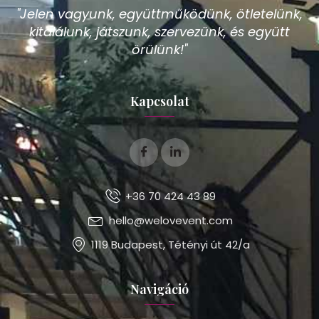
"Jelen vagyunk, együttműködünk, ötletelünk,
kitalálunk, játszunk, szervezünk, és együtt
örülünk!"
Kapcsolat
+36 70 424 43 89
hello@welovevent.com
1119 Budapest, Tétényi út 42/a
Navigáció