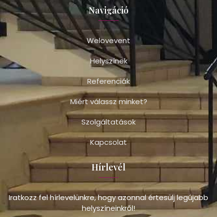
Navigáció
Welovevent
Helyszínek
Referenciák
Miért válassz minket?
Szolgáltatások
Kapcsolat
Hírlevél
Iratkozz fel hírlevelünkre, hogy azonnal értesülj legújabb
helyszíneinkről!