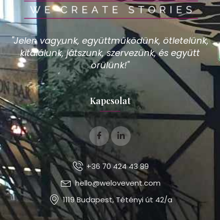
"Jelen vagyunk, együttműködünk, ötletelünk,
kitalálunk, játszunk, szervezünk, és együtt
örülünk!"
Kapcsolat
+36 70 424 43 89
hello@welovevent.com
1119 Budapest, Tétényi út 42/a