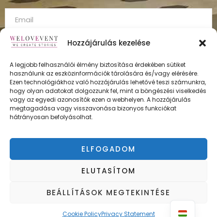
Hozzájárulás kezelése
A legjobb felhasználói élmény biztosítása érdekében sütiket
használunk az eszközinformációk tárolására és/vagy elérésére.
FELÍRATKOZÁS
Ezen technológiákhoz való hozzájárulás lehetővé teszi számunkra,
hogy olyan adatokat dolgozzunk fel, mint a böngészési viselkedés
vagy az egyedi azonosítók ezen a webhelyen. A hozzájárulás
megtagadása vagy visszavonása bizonyos funkciókat
hátrányosan befolyásolhat.
ÁSZF
Adatvédelmi irányelvek
ELFOGADOM
Impresszum
ELUTASÍTOM
BEÁLLÍTÁSOK MEGTEKINTÉSE
Copyright © WELOVEVENT
Cookie Policy
Privacy Statement