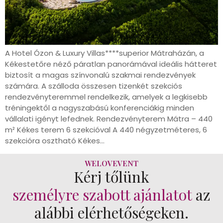
A Hotel Ózon & Luxury Villas****superior Mátraházán, a
Kékestetőre néző páratlan panorámával ideális hátteret
biztosít a magas színvonalú szakmai rendezvények
számára. A szálloda összesen tizenkét szekciós
rendezvényteremmel rendelkezik, amelyek a legkisebb
tréningektől a nagyszabású konferenciákig minden
vállalati igényt lefednek. Rendezvényterem Mátra – 440
m² Kékes terem 6 szekcióval A 440 négyzetméteres, 6
szekcióra osztható Kékes…
WELOVEVENT
Kérj tőlünk
személyre szabott ajánlatot
az
alábbi elérhetőségeken.