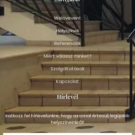
Welovevent
Helyszínek
Referenciák
Miért válassz minket?
Szolgáltatások
Kapcsolat
Hírlevél
Iratkozz fel hírlevelünkre, hogy azonnal értesülj legújabb
helyszíneinkről!