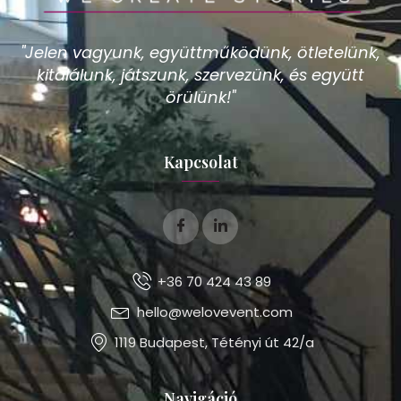
"Jelen vagyunk, együttműködünk, ötletelünk,
kitalálunk, játszunk, szervezünk, és együtt
örülünk!"
Kapcsolat
+36 70 424 43 89
hello@welovevent.com
1119 Budapest, Tétényi út 42/a
Navigáció