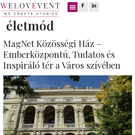
Címke:
tudatos
életmód
MagNet Közösségi Ház –
Emberközpontú, Tudatos és
Inspiráló tér a Város szívében