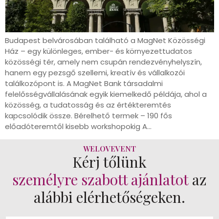
Budapest belvárosában található a MagNet Közösségi
Ház – egy különleges, ember- és környezettudatos
közösségi tér, amely nem csupán rendezvényhelyszín,
hanem egy pezsgő szellemi, kreatív és vállalkozói
találkozópont is. A MagNet Bank társadalmi
felelősségvállalásának egyik kiemelkedő példája, ahol a
közösség, a tudatosság és az értékteremtés
kapcsolódik össze. Bérelhető termek – 190 fős
előadóteremtől kisebb workshopokig A…
WELOVEVENT
Kérj tőlünk
személyre szabott ajánlatot
az
alábbi elérhetőségeken.