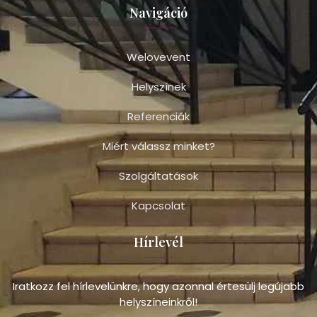
Navigáció
Welovevent
Helyszínek
Referenciák
Miért válassz minket?
Szolgáltatások
Kapcsolat
Hírlevél
Iratkozz fel hírlevelünkre, hogy azonnal értesülj legújabb
helyszíneinkről!