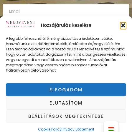
Hozzájárulás kezelése
A legjobb felhasználói élmény biztosítása érdekében sütiket
használunk az eszközinformációk tárolására és/vagy elérésére.
FELÍRATKOZÁS
Ezen technológiákhoz való hozzájárulás lehetővé teszi számunkra,
hogy olyan adatokat dolgozzunk fel, mint a böngészési viselkedés
vagy az egyedi azonosítók ezen a webhelyen. A hozzájárulás
megtagadása vagy visszavonása bizonyos funkciókat
hátrányosan befolyásolhat.
ÁSZF
Adatvédelmi irányelvek
ELFOGADOM
Impresszum
ELUTASÍTOM
BEÁLLÍTÁSOK MEGTEKINTÉSE
Copyright © WELOVEVENT
Cookie Policy
Privacy Statement