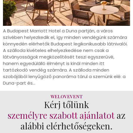
A Budapest Marriott Hotel a Duna partján, a város
szívében helyezkedik el, így minden vendégünk számára
könnyedén elérhetők Budapest legikonikusabb látnivalói.
A szálloda kivételes elhelyezkedése nem csak a
látványosságok megközelítését teszi egyszerűvé,
hanem egyedülálló élményt is kínál minden itt
tartózkodó vendég számára. A szálloda minden
szobájából lenyűgöző panoráma tárul a szemünk elé: a
Duna-part és…
WELOVEVENT
Kérj tőlünk
személyre szabott ajánlatot
az
alábbi elérhetőségeken.