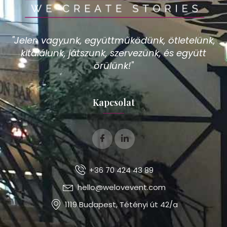
"Jelen vagyunk, együttműködünk, ötletelünk,
kitalálunk, játszunk, szervezünk, és együtt
örülünk!"
Kapcsolat
+36 70 424 43 89
hello@welovevent.com
1119 Budapest, Tétényi út 42/a