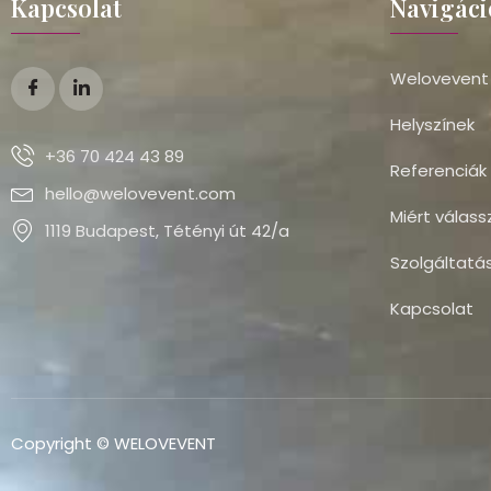
Kapcsolat
Navigáci
Welovevent
Helyszínek
+36 70 424 43 89
Referenciák
hello@welovevent.com
Miért válass
1119 Budapest, Tétényi út 42/a
Szolgáltatá
Kapcsolat
Copyright © WELOVEVENT