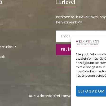
ó
Hírlevél
Iratkozz fel hírlevelünkre, h
helyszíneinkről!
z minket?
FELÍRATKOZÁS
A legjobb felhasznál
sok
eszközinformációk tá
hozzájárulás lehetőv
mint a böngészési vi
hozzájárulás megta
hátrányosan befolyá
ELFOGADOM
ÁSZF
Adatvédelmi irányelvek
Impresszum