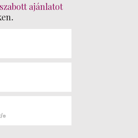
szabott ajánlatot
ken.
2/a