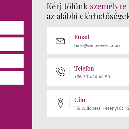
Kérj tőlünk
személyre 
az alábbi elérhetősége
Email
hello@welovevent.com
Telefon
+36 70 424 43 89
Cím
1119 Budapest, Tétényi út 4