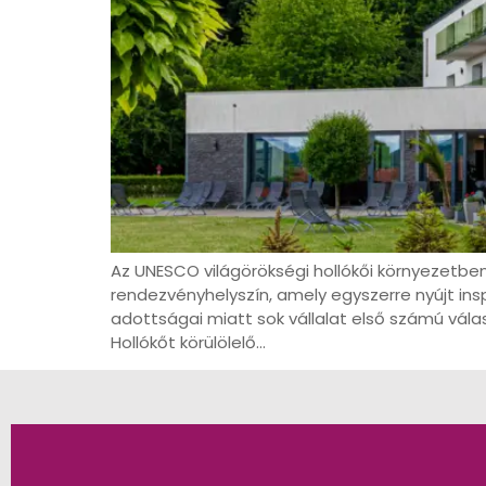
Az UNESCO világörökségi hollókői környezetben
rendezvényhelyszín, amely egyszerre nyújt insp
adottságai miatt sok vállalat első számú vál
Hollókőt körülölelő…