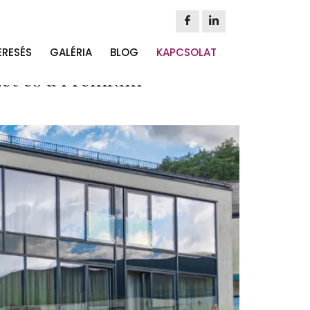
elyszín
ERESÉS
GALÉRIA
BLOG
KAPCSOLAT
zet és a Prémium