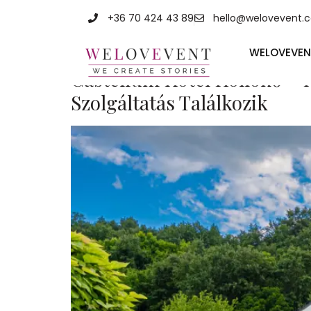
Címke:
well
+36 70 424 43 89
hello@welovevent.
WELOVEVEN
Castellum Hotel Hollókő –
Szolgáltatás Találkozik